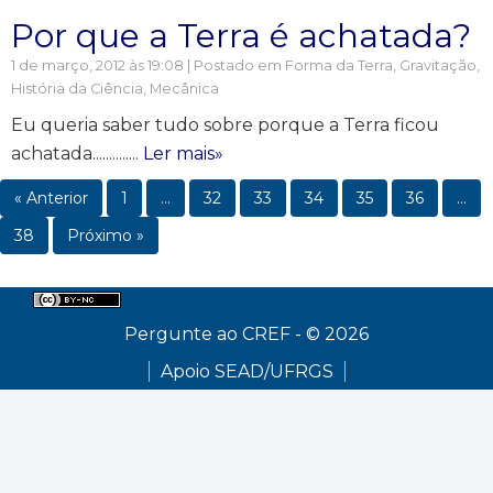
Por que a Terra é achatada?
1 de março, 2012 às 19:08 | Postado em
Forma da Terra
,
Gravitação
,
História da Ciência
,
Mecânica
Eu queria saber tudo sobre porque a Terra ficou
achatada..............
Ler mais»
« Anterior
1
…
32
33
34
35
36
…
38
Próximo »
Pergunte ao CREF - © 2026
Apoio SEAD/UFRGS