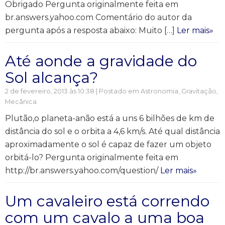
Obrigado Pergunta originalmente feita em
br.answers.yahoo.com Comentário do autor da
pergunta após a resposta abaixo: Muito […]
Ler mais»
Até aonde a gravidade do
Sol alcança?
2 de fevereiro, 2013 às 10:38 | Postado em
Astronomia
,
Gravitação
,
Mecânica
Plutão,o planeta-anão está a uns 6 bilhões de km de
distância do sol e o orbita a 4,6 km/s. Até qual distância
aproximadamente o sol é capaz de fazer um objeto
orbitá-lo? Pergunta originalmente feita em
http://br.answers.yahoo.com/question/
Ler mais»
Um cavaleiro está correndo
com um cavalo a uma boa