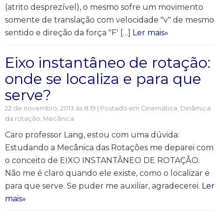
(atrito desprezível), o mesmo sofre um movimento
somente de translação com velocidade "v" de mesmo
sentido e direção da força "F' […]
Ler mais»
Eixo instantâneo de rotação:
onde se localiza e para que
serve?
22 de novembro, 2013 às 8:19 | Postado em
Cinemática
,
Dinâmica
da rotação
,
Mecânica
Caro professor Lang, estou com uma dúvida:
Estudando a Mecânica das Rotações me deparei com
o conceito de EIXO INSTANTÂNEO DE ROTAÇÃO.
Não me é claro quando ele existe, como o localizar e
para que serve. Se puder me auxiliar, agradecerei.
Ler
mais»