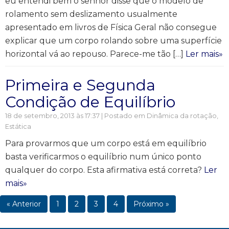
eu entendi bem o senhor disse que o modelo de
rolamento sem deslizamento usualmente
apresentado em livros de Física Geral não consegue
explicar que um corpo rolando sobre uma superfície
horizontal vá ao repouso. Parece-me tão […]
Ler mais»
Primeira e Segunda
Condição de Equilíbrio
18 de setembro, 2013 às 17:37 | Postado em
Dinâmica da rotação
,
Estática
Para provarmos que um corpo está em equilíbrio
basta verificarmos o equilíbrio num único ponto
qualquer do corpo. Esta afirmativa está correta?
Ler
mais»
« Anterior
1
2
3
4
Próximo »