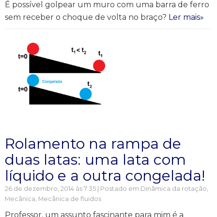
É possível golpear um muro com uma barra de ferro
sem receber o choque de volta no braço?
Ler mais»
Rolamento na rampa de
duas latas: uma lata com
líquido e a outra congelada!
26 de dezembro, 2014 às 7:35 | Postado em
Dinâmica da rotação
,
Mecânica
,
Mecânica de fluidos
Professor, um assunto fascinante para mim é a