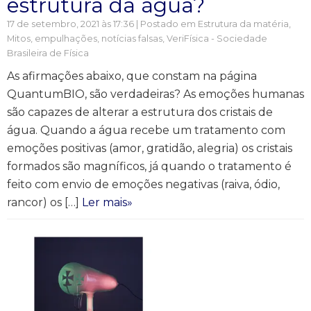
estrutura da água?
17 de setembro, 2021 às 17:36 | Postado em
Estrutura da matéria
,
Mitos, empulhações, notícias falsas
,
VeriFísica - Sociedade
Brasileira de Física
As afirmações abaixo, que constam na página
QuantumBIO, são verdadeiras? As emoções humanas
são capazes de alterar a estrutura dos cristais de
água. Quando a água recebe um tratamento com
emoções positivas (amor, gratidão, alegria) os cristais
formados são magníficos, já quando o tratamento é
feito com envio de emoções negativas (raiva, ódio,
rancor) os […]
Ler mais»