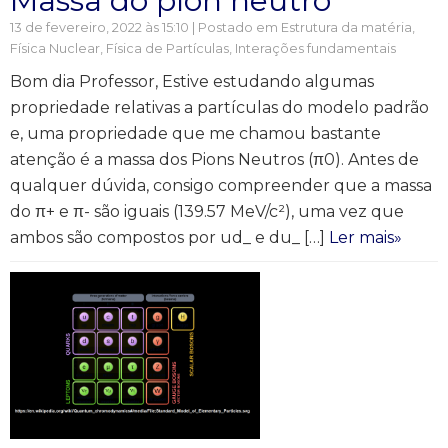
Massa do píon neutro
13 de fevereiro, 2022 às 15:10 | Postado em
Estrutura da matéria
,
Física Nuclear, Física de Partículas
,
Interações fundamentais
Bom dia Professor, Estive estudando algumas
propriedade relativas a partículas do modelo padrão
e, uma propriedade que me chamou bastante
atenção é a massa dos Pions Neutros (π0). Antes de
qualquer dúvida, consigo compreender que a massa
do π+ e π- são iguais (139.57 MeV/c²), uma vez que
ambos são compostos por ud_ e du_ […]
Ler mais»