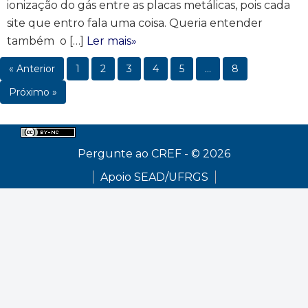
ionização do gás entre as placas metálicas, pois cada
site que entro fala uma coisa. Queria entender
também o […]
Ler mais»
« Anterior
1
2
3
4
5
…
8
Próximo »
Pergunte ao CREF - © 2026
Apoio SEAD/UFRGS