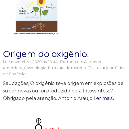
Origem do oxigênio.
1 de novembro, 2020 às 20:44 | Postado em
Astronomia
,
Atmosfera
,
Cosmologia
,
Estrutura da matéria
,
Física Nuclear, Física
de Partículas
Saudações, O oxigênio teve origem em explosões de
super novas ou foi produzido pela fotossíntese?
Obrigado pela atenção. Antonio Araujo
Ler mais»