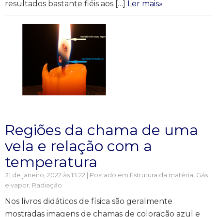
resultados bastante fiéis aos […]
Ler mais»
Regiões da chama de uma
vela e relação com a
temperatura
31 de janeiro, 2022 às 13:22 | Postado em
Estrutura da matéria
,
Gás
e vapor
,
Radiação
Nos livros didáticos de física são geralmente
mostradas imagens de chamas de coloração azul e