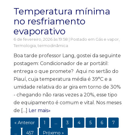
Temperatura mínima
no resfriamento
evaporativo
6 de fevereiro, 2026 às 19:58 | Postado em
Gás e vapor
,
Termologia, termodinâmica
Boa tarde professor Lang, gostei da seguinte
postagem: Condicionador de ar portátil:
entrega o que promete? Aqui no sertão do
Piauí, cuja temperatura média é 39°C e a
umidade relativa do ar gira em torno de 30%
- chegando não raras vezes a 20%, esse tipo
de equipamento é comum e vital. Nos meses
de […]
Ler mais»
« Anterior
1
…
3
4
5
6
7
…
457
Próximo »