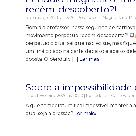
recém-descoberto?!
5 de março, 2026 às 13:20 | Postado em
Magnetismo
,
Mit
Bom dia professor, nessa segunda de carnaval
movimento perpétuo recém-descoberta?!
perpétuo o qual sei que não existe, mas fiqu
um ímã colado na parte debaixo e abaixo dele
oposta. O pêndulo […]
Ler mais»
Sobre a impossibilidade
22 de fevereiro, 2026 às 20:50 | Postado em
Gás e vapor
A que temperatura fica impossível manter a 
qual seja a pressão?
Ler mais»