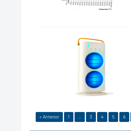
« Anterior
1
…
3
4
5
6