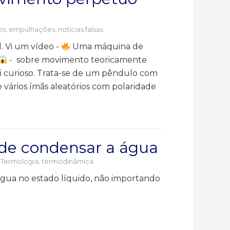
os, empulhações, notícias falsas
. Vi um vídeo -
Uma máquina de
- sobre movimento teoricamente
ei curioso. Trata-se de um pêndulo com
 vários ímãs aleatórios com polaridade
 de condensar a água
,
Termologia, termodinâmica
água no estado líquido, não importando