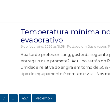
Temperatura mínima no
evaporativo
6 de fevereiro, 2026 às 19:58 | Postado em
Gás e vapor
,
T
Boa tarde professor Lang, gostei da seguinte 
entrega o que promete? Aqui no sertão do Pi
umidade relativa do ar gira em torno de 30% 
tipo de equipamento é comum e vital. Nos me
7
…
457
Próximo »