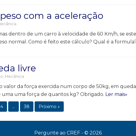
peso com a aceleração
ecânica
dentro de um carro à velocidade de 60 Km/h, se este col
 normal. Como é feito este cálculo? Qual é a formula?
da livre
to
,
Mecânica
r o valor da força exercida num corpo de 50kg, em queda 
re uma uma força de quantos kg? Obrigado.
Ler mais»
34
…
38
Próximo »
Pergunte ao CREF - © 2026