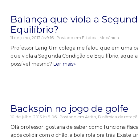
Balança que viola a Segun
Equilíbrio?
11 de julho, 2013 às 9:16 | Postado em
Estática
,
Mecânica
Professor Lang Um colega me falou que em uma pa
que viola a Segunda Condição de Equilíbrio, aquela
possível mesmo?
Ler mais»
Backspin no jogo de golfe
10 de julho, 2013 às 9:06 | Postado em
Atrito
,
Dinâmica da rotaçã
Olá professor, gostaria de saber como funciona fisic
após colidir com o chão, a bola rola pra trás. Existe