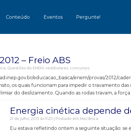
Conteúdo
Eventos
Pergunte!
12 – Freio ABS
ica
,
Questões do ENEM, vestibulares, concursos
d.inep.gov.br/educacao_basica/enem/provas/2012/cader
to, os quais funcionam para impedir o travamento das r
 limiar do deslizamento. Quando as rodas travam, a for
Energia cinética depende d
21 de julho, 2013 às 11:20 | Postado em
Mecânica
Eu estava refletindo ontem a seguinte situação: s