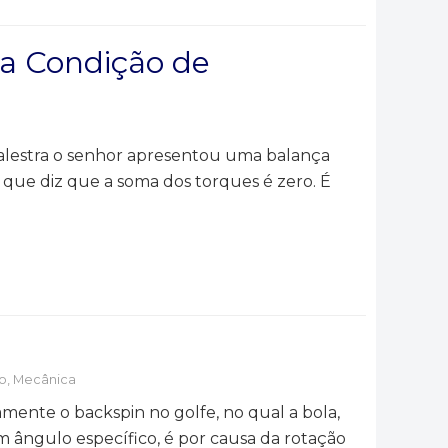
da Condição de
lestra o senhor apresentou uma balança
 que diz que a soma dos torques é zero. É
o
,
Mecânica
amente o backspin no golfe, no qual a bola,
 um ângulo específico, é por causa da rotação