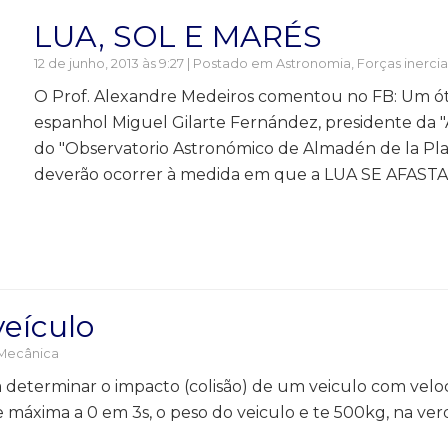
LUA, SOL E MARÉS
12 de junho, 2013 às 9:27 | Postado em
Astronomia
,
Forças inercia
O Prof. Alexandre Medeiros comentou no FB: Um óti
espanhol Miguel Gilarte Fernández, presidente da "
do "Observatorio Astronómico de Almadén de la P
deverão ocorrer à medida em que a LUA SE AFASTA 
veículo
Mecânica
ra determinar o impacto (colisão) de um veiculo com ve
 máxima a 0 em 3s, o peso do veiculo e te 500kg, na ver