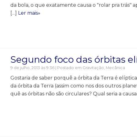
da bola, o que exatamente causa o "rolar pra trás" a
[…]
Ler mais»
Segundo foco das órbitas el
9 de julho, 2013 às 9:36 | Postado em
Gravitação
,
Mecânica
Gostaria de saber porquê a órbita da Terra é elípti
da órbita da Terra (assim como nos dos outros plane
quê as órbitas não são circulares? Qual seria a caus