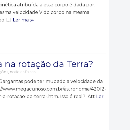
nética atribuída a esse corpo é dada por:
esma velocidade V do corpo na mesma
po […]
Ler mais»
 na rotação da Terra?
ões, notícias falsas
 Gargantas pode ter mudado a velocidade da
tp://www.megacurioso.com.br/astronomia/42012-
-a-rotacao-da-terra-.htm. Isso é real? Att
Ler