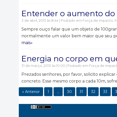
Entender o aumento do 
3 de abril, 2013 às 8:44 | Postado em
Força de impacto
,
M
Sempre ouço falar que um objeto de 100gramas 
normalmente um valor bem maior que seu peso
mais»
Energia no corpo em que
31 de março, 2013 às 10:00 | Postado em
Força de impac
Prezados senhores, por favor, solicito explica
concreto. Esse mesmo corpo a cada 10m, sof
« Anterior
1
…
30
31
32
33