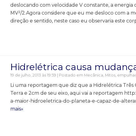
deslocando com velocidade V constante, a energia ci
MV²/2.Agora considere que eu me desloco com a m
direção e sentido, neste caso eu observaria este cor
Hidrelétrica causa mudança
19 de julho, 2013 às 19:59 | Postado em
Mecânica
,
Mitos, empulhaç
Li uma reportagem que diz que a Hidrelétrica Três
Terra e 2cm de seu eixo, aqui vai a reportagem ht
a-maior-hidroeletrica-do-planeta-e-capaz-de-alterar
mais»