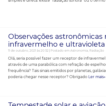
simples e direta: existe "radiação sonora" ou o term
Observações astronômicas n
infravermelho e ultravioleta
11 de outubro, 2021 às 20:52 | Postado em
Astronomia
,
Radiação
Olá, seria possível fazer um receptor de infraverme
através de uma parabólica com refração de espelho
frequência? Tais sinais emitidos por planetas, galáx
poderia chegar nesse receptor? Obrigado
Ler mais»
Tempestade solar e aviação