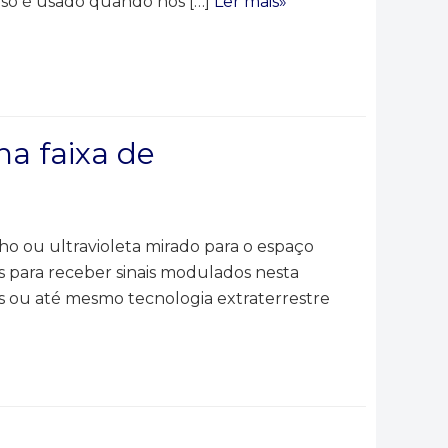
o só é usado quando nos […]
Ler mais»
a faixa de
lho ou ultravioleta mirado para o espaço
s para receber sinais modulados nesta
ias ou até mesmo tecnologia extraterrestre