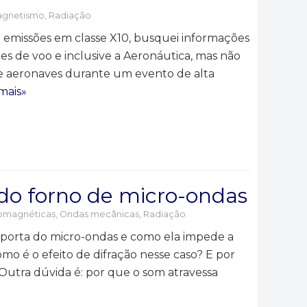
agnetismo
,
Radiação
 emissões em classe X10, busquei informações
es de voo e inclusive a Aeronáutica, mas não
a de aeronaves durante um evento de alta
mais»
 do forno de micro-ondas
omagnéticas
,
Ondas mecânicas
,
Radiação
a porta do micro-ondas e como ela impede a
 é o efeito de difração nesse caso? E por
 Outra dúvida é: por que o som atravessa