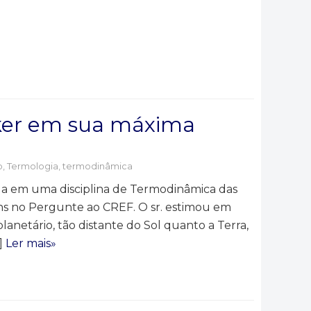
ker em sua máxima
o
,
Termologia, termodinâmica
da em uma disciplina de Termodinâmica das
ns no Pergunte ao CREF. O sr. estimou em
anetário, tão distante do Sol quanto a Terra,
…]
Ler mais»