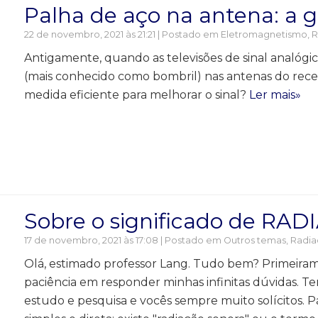
Palha de aço na antena: a 
22 de novembro, 2021 às 21:21 | Postado em
Eletromagnetismo
,
R
Antigamente, quando as televisões de sinal analóg
(mais conhecido como bombril) nas antenas do recep
medida eficiente para melhorar o sinal?
Ler mais»
Sobre o significado de RA
17 de novembro, 2021 às 17:08 | Postado em
Outros temas
,
Radia
Olá, estimado professor Lang. Tudo bem? Primeiram
paciência em responder minhas infinitas dúvidas.
estudo e pesquisa e vocês sempre muito solícitos. P