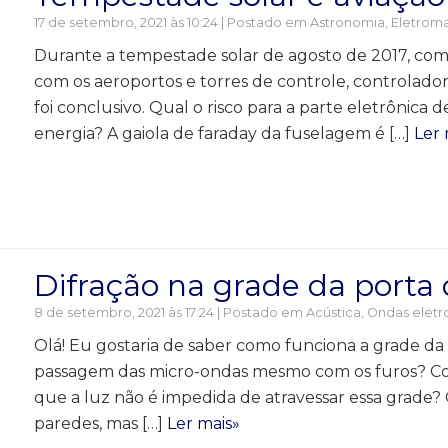
17 de setembro, 2021 às 10:24 | Postado em
Astronomia
,
Eletrom
Durante a tempestade solar de agosto de 2017, com
com os aeroportos e torres de controle, controlador
foi conclusivo. Qual o risco para a parte eletrônic
energia? A gaiola de faraday da fuselagem é […]
Ler 
Difração na grade da porta
8 de setembro, 2021 às 17:24 | Postado em
Acústica
,
Ondas eletr
Olá! Eu gostaria de saber como funciona a grade d
passagem das micro-ondas mesmo com os furos? Como
que a luz não é impedida de atravessar essa grade?
paredes, mas […]
Ler mais»