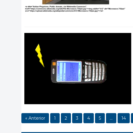
« Anterior
1
2
3
4
5
…
14