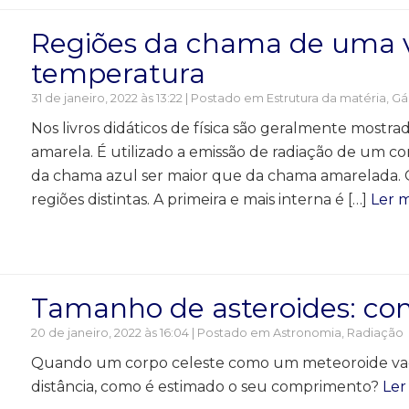
Regiões da chama de uma v
temperatura
31 de janeiro, 2022 às 13:22 | Postado em
Estrutura da matéria
,
Gá
Nos livros didáticos de física são geralmente mostr
amarela. É utilizado a emissão de radiação de um co
da chama azul ser maior que da chama amarelada.
regiões distintas. A primeira e mais interna é […]
Ler m
Tamanho de asteroides: c
20 de janeiro, 2022 às 16:04 | Postado em
Astronomia
,
Radiação
Quando um corpo celeste como um meteoroide vaga
distância, como é estimado o seu comprimento?
Ler