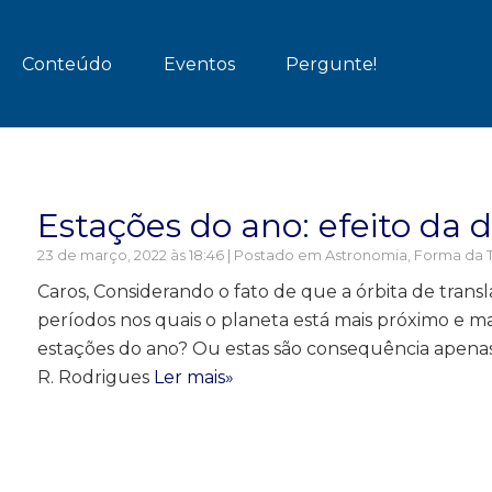
Conteúdo
Eventos
Pergunte!
Estações do ano: efeito da d
23 de março, 2022 às 18:46 | Postado em
Astronomia
,
Forma da T
Caros, Considerando o fato de que a órbita de transla
períodos nos quais o planeta está mais próximo e ma
estações do ano? Ou estas são consequência apenas 
R. Rodrigues
Ler mais»