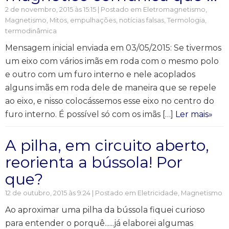
2 de novembro, 2015 às 15:15 | Postado em
Eletromagnetismo
,
Magnetismo
,
Mitos, empulhações, notícias falsas
,
Termologia,
termodinâmica
Mensagem inicial enviada em 03/05/2015: Se tivermos
um eixo com vários imãs em roda com o mesmo polo
e outro com um furo interno e nele acoplados
alguns imãs em roda dele de maneira que se repele
ao eixo, e nisso colocássemos esse eixo no centro do
furo interno. É possível só com os imãs […]
Ler mais»
A pilha, em circuito aberto,
reorienta a bússola! Por
que?
12 de outubro, 2015 às 9:24 | Postado em
Eletricidade
,
Magnetismo
Ao aproximar uma pilha da bússola fiquei curioso
para entender o porquê......já elaborei algumas