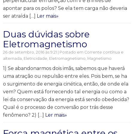
perpendicular em direção com v e B invés de
apontar para os polos? Se ela tem carga não deveria
ser atraída […]
Ler mais»
Duas dúvidas sobre
Eletromagnetismo
26 de setembro, 2016 às 9:21 | Postado em
Corrente contínua e
alternada
,
Eletricidade
,
Eletromagnetismo
,
Magnetismo
1) Se abandonarmos dois imãs, sabemos que haverá
uma atração ou repulsão entre eles. Pois bem, se ha
o surgimento de energia cinética, então, de onde ela
vem? Quem está fornecendo tal energia ou como a
lei da conservação da energia está sendo obedecida?
Qual é o processo de conversão por trás desse
fenômeno? 2) […]
Ler mais»
Força magnética entre os