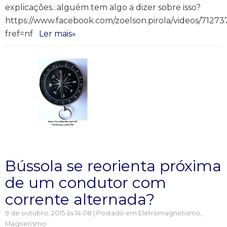
explicações...alguém tem algo a dizer sobre isso?
https://www.facebook.com/zoelson.pirola/videos/7127
fref=nf
Ler mais»
Bússola se reorienta próxima
de um condutor com
corrente alternada?
9 de outubro, 2015 às 14:08 | Postado em
Eletromagnetismo
,
Magnetismo