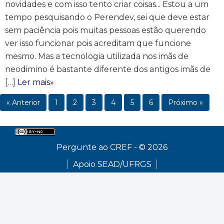
novidades e com isso tento criar coisas... Estou a um
tempo pesquisando o Perendev, sei que deve estar
sem paciência pois muitas pessoas estão querendo
ver isso funcionar pois acreditam que funcione
mesmo. Mas a tecnologia utilizada nos imãs de
neodimino é bastante diferente dos antigos imãs de
[…]
Ler mais»
« Anterior
1
2
3
4
5
6
Próximo »
Pergunte ao CREF - © 2026
Apoio SEAD/UFRGS