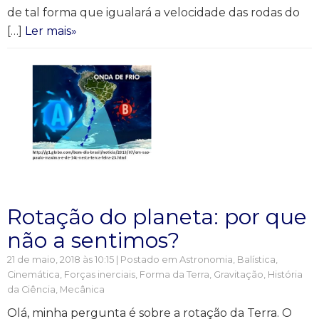
de tal forma que igualará a velocidade das rodas do
[…]
Ler mais»
Rotação do planeta: por que
não a sentimos?
21 de maio, 2018 às 10:15 | Postado em
Astronomia
,
Balística
,
Cinemática
,
Forças inerciais
,
Forma da Terra
,
Gravitação
,
História
da Ciência
,
Mecânica
Olá, minha pergunta é sobre a rotação da Terra. O