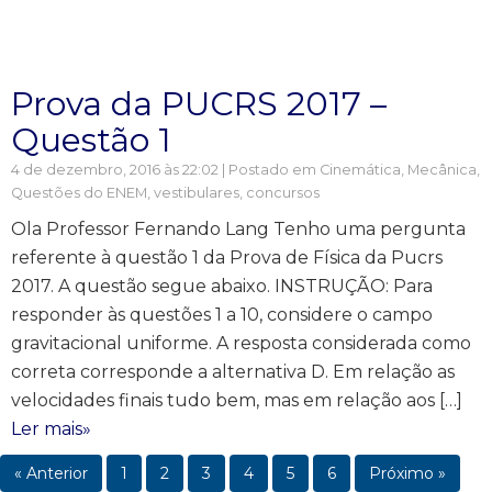
Prova da PUCRS 2017 –
Questão 1
4 de dezembro, 2016 às 22:02 | Postado em
Cinemática
,
Mecânica
,
Questões do ENEM, vestibulares, concursos
Ola Professor Fernando Lang Tenho uma pergunta
referente à questão 1 da Prova de Física da Pucrs
2017. A questão segue abaixo. INSTRUÇÃO: Para
responder às questões 1 a 10, considere o campo
gravitacional uniforme. A resposta considerada como
correta corresponde a alternativa D. Em relação as
velocidades finais tudo bem, mas em relação aos […]
Ler mais»
« Anterior
1
2
3
4
5
6
Próximo »