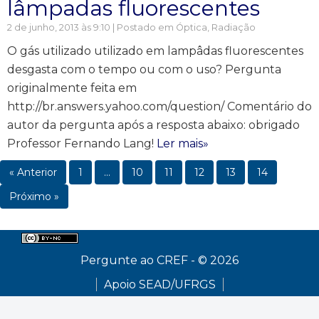
lâmpadas fluorescentes
2 de junho, 2013 às 9:10 | Postado em
Óptica
,
Radiação
O gás utilizado utilizado em lampâdas fluorescentes
desgasta com o tempo ou com o uso? Pergunta
originalmente feita em
http://br.answers.yahoo.com/question/ Comentário do
autor da pergunta após a resposta abaixo: obrigado
Professor Fernando Lang!
Ler mais»
« Anterior
1
…
10
11
12
13
14
Próximo »
Pergunte ao CREF - © 2026
Apoio SEAD/UFRGS