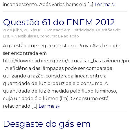
incandescente. Após várias horas ela […]
Ler mais»
Questão 61 do ENEM 2012
21 de julho, 2013 às 10:11 | Postado em
Eletricidade
,
Questões do
ENEM, vestibulares, concursos
,
Radiação
A questão que segue consta na Prova Azul e pode
ser encontrada em
http://download.inep.gov.br/educacao_basica/enem/p
A eficiência das lâmpadas pode ser comparada
utilizando a razão, considerada linear, entre a
quantidade de luz produzida e o consumo. A
quantidade de luz é medida pelo fluxo luminoso,
cuja unidade é o lúmen (lm). O consumo está
relacionado […]
Ler mais»
Desgaste do gás em