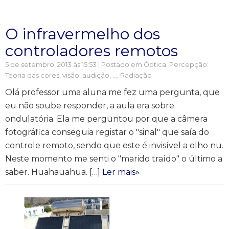
O infravermelho dos
controladores remotos
5 de setembro, 2013 às 15:53 | Postado em
Óptica
,
Percepção:
Teoria das cores, visão, audição, ...
,
Radiação
Olá professor uma aluna me fez uma pergunta, que
eu não soube responder, a aula era sobre
ondulatória. Ela me perguntou por que a câmera
fotográfica conseguia registar o "sinal" que saía do
controle remoto, sendo que este é invisível a olho nu.
Neste momento me senti o "marido traído" o último a
saber. Huahauahua. […]
Ler mais»