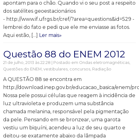
apontam para o chão. Quando vi o seu post a respeito
dos satélites geoestacionários
- http://www.if.ufrgs.br/cref/?area=questions&id=529 -
lembrei do fato e pedi que ele me enviasse as fotos.
Aqui estão, […]
Ler mais»
Questão 88 do ENEM 2012
21 de julho, 2013 às 22:28 | Postado em
Ondas eletromagnéticas
,
Questões do ENEM, vestibulares, concursos
,
Radiação
A QUESTÃO 88 se encontra em
http://download.inep.gov.br/educacao_basica/enem/p
Nossa pele possui células que reagem à incidência de
luz ultravioleta e produzem uma substância
chamada melanina, responsável pela pigmentação
da pele. Pensando em se bronzear, uma garota
vestiu um biquíni, acendeu a luz de seu quarto e
deitou-se exatamente abaixo da lâmpada