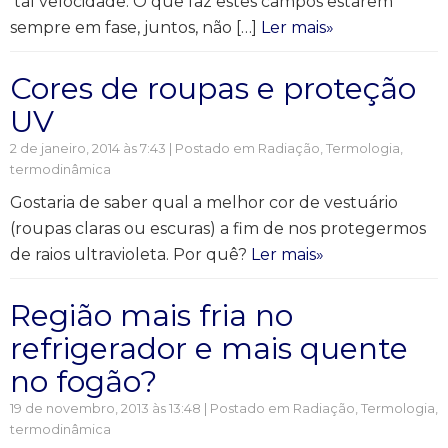
tal velocidade. O que faz estes campos estarem
sempre em fase, juntos, não […]
Ler mais»
Cores de roupas e proteção
UV
2 de janeiro, 2014 às 7:43 | Postado em
Radiação
,
Termologia,
termodinâmica
Gostaria de saber qual a melhor cor de vestuário
(roupas claras ou escuras) a fim de nos protegermos
de raios ultravioleta. Por quê?
Ler mais»
Região mais fria no
refrigerador e mais quente
no fogão?
19 de novembro, 2013 às 13:48 | Postado em
Radiação
,
Termologia,
termodinâmica