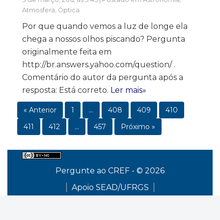
Atmosfera
,
Óptica
Por que quando vemos a luz de longe ela
chega a nossos olhos piscando? Pergunta
originalmente feita em
http://br.answers.yahoo.com/question/ .
Comentário do autor da pergunta após a
resposta: Está correto.
Ler mais»
« Anterior
1
…
408
409
410
411
412
…
457
Próximo »
Pergunte ao CREF - © 2026
Apoio SEAD/UFRGS