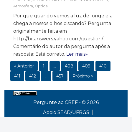
Atmosfera
,
Óptica
Por que quando vemos a luz de longe ela
chega a nossos olhos piscando? Pergunta
originalmente feita em
http://br.answers.yahoo.com/question/ .
Comentário do autor da pergunta após a
resposta: Está correto.
Ler mais»
« Anterior
1
…
408
409
410
411
412
…
457
Próximo »
Pergunte ao CREF - © 2026
Apoio SEAD/UFRGS