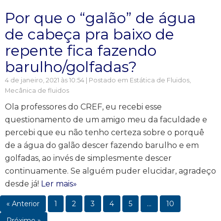
Por que o “galão” de água
de cabeça pra baixo de
repente fica fazendo
barulho/golfadas?
4 de janeiro, 2021 às 10:54 | Postado em
Estática de Fluidos
,
Mecânica de fluidos
Ola professores do CREF, eu recebi esse
questionamento de um amigo meu da faculdade e
percebi que eu não tenho certeza sobre o porquê
de a água do galão descer fazendo barulho e em
golfadas, ao invés de simplesmente descer
continuamente. Se alguém puder elucidar, agradeço
desde já!
Ler mais»
« Anterior
1
2
3
4
5
…
10
Próximo »