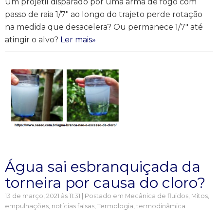
Um projétil disparado por uma arma de fogo com
passo de raia 1/7" ao longo do trajeto perde rotação
na medida que desacelera? Ou permanece 1/7" até
atingir o alvo?
Ler mais»
Água sai esbranquiçada da
torneira por causa do cloro?
13 de março, 2021 às 11:31 | Postado em
Mecânica de fluidos
,
Mitos,
empulhações, notícias falsas
,
Termologia, termodinâmica