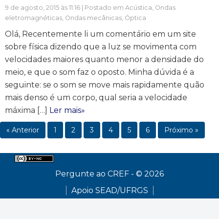
9 de agosto, 2015 às 11:16 | Postado em
Acústica
,
Ondas
eletromagnéticas
,
Ondas mecânicas
,
Óptica
Olá, Recentemente li um comentário em um site
sobre física dizendo que a luz se movimenta com
velocidades maiores quanto menor a densidade do
meio, e que o som faz o oposto. Minha dúvida é a
seguinte: se o som se move mais rapidamente quão
mais denso é um corpo, qual seria a velocidade
máxima […]
Ler mais»
« Anterior
1
2
3
4
5
6
Próximo »
Pergunte ao CREF - © 2026
Apoio SEAD/UFRGS