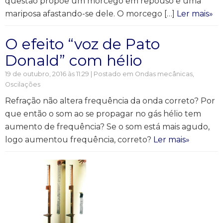
questão propõe um morcego em repouso e uma
mariposa afastando-se dele. O morcego […]
Ler mais»
O efeito “voz de Pato
Donald” com hélio
19 de outubro, 2016 às 11:29 | Postado em
Ondas mecânicas
,
Oscilações
Refração não altera frequência da onda correto? Por
que então o som ao se propagar no gás hélio tem
aumento de frequência? Se o som está mais agudo,
logo aumentou frequência, correto?
Ler mais»