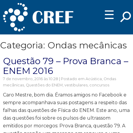
☰
Categoria: Ondas mecânicas
Questão 79 – Prova Branca –
ENEM 2016
7 de novembro, 2016 às 10:28 | Postado em
Acústica
,
Ondas
mecânicas
,
Questões do ENEM, vestibulares, concursos
Caro Mestre, bom dia. Éramos amigos no Facebook e
sempre acompanhava suas postagens a respeito das
falhas das questões de Física do ENEM. Este ano, uma
das questões foi sobre os pulsos de ultrassom
emitidos por morcegos: Prova Branca, questão 79. A