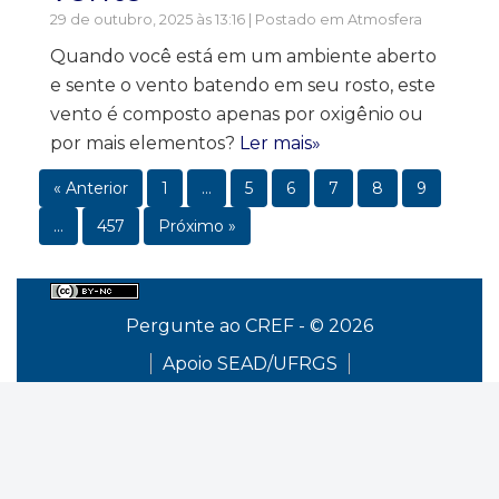
29 de outubro, 2025 às 13:16 | Postado em
Atmosfera
Quando você está em um ambiente aberto
e sente o vento batendo em seu rosto, este
vento é composto apenas por oxigênio ou
por mais elementos?
Ler mais»
« Anterior
1
…
5
6
7
8
9
…
457
Próximo »
Pergunte ao CREF - © 2026
Apoio SEAD/UFRGS