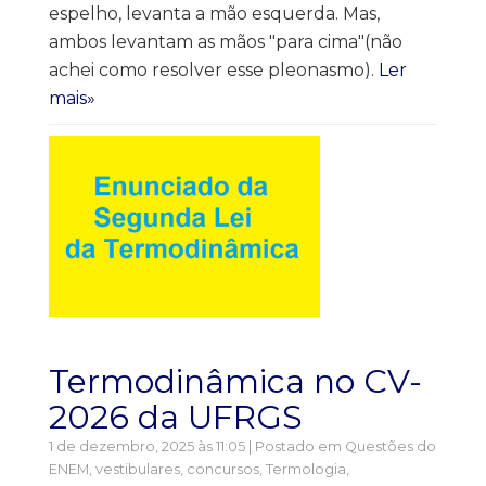
espelho, levanta a mão esquerda. Mas,
ambos levantam as mãos "para cima"(não
achei como resolver esse pleonasmo).
Ler
mais»
Termodinâmica no CV-
2026 da UFRGS
1 de dezembro, 2025 às 11:05 | Postado em
Questões do
ENEM, vestibulares, concursos
,
Termologia,