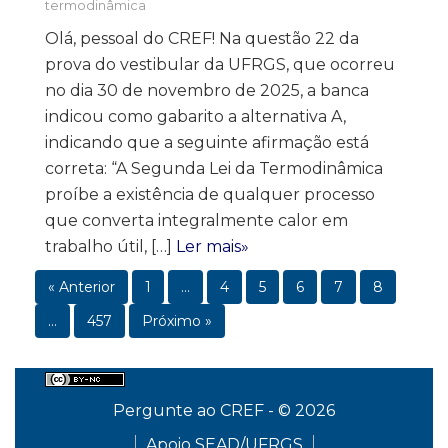
termodinâmica
Olá, pessoal do CREF! Na questão 22 da
prova do vestibular da UFRGS, que ocorreu
no dia 30 de novembro de 2025, a banca
indicou como gabarito a alternativa A,
indicando que a seguinte afirmação está
correta: “A Segunda Lei da Termodinâmica
proíbe a existência de qualquer processo
que converta integralmente calor em
trabalho útil, […]
Ler mais»
« Anterior
1
…
4
5
6
7
8
…
457
Próximo »
Pergunte ao CREF - © 2026
Apoio SEAD/UFRGS