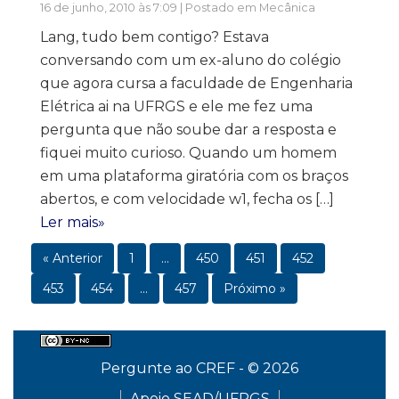
16 de junho, 2010 às 7:09 | Postado em
Mecânica
Lang, tudo bem contigo? Estava
conversando com um ex-aluno do colégio
que agora cursa a faculdade de Engenharia
Elétrica ai na UFRGS e ele me fez uma
pergunta que não soube dar a resposta e
fiquei muito curioso. Quando um homem
em uma plataforma giratória com os braços
abertos, e com velocidade w1, fecha os […]
Ler mais»
« Anterior
1
…
450
451
452
453
454
…
457
Próximo »
Pergunte ao CREF - © 2026
Apoio SEAD/UFRGS