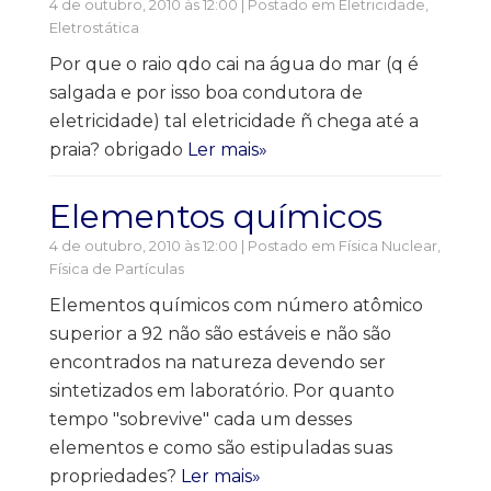
4 de outubro, 2010 às 12:00 | Postado em
Eletricidade
,
Eletrostática
Por que o raio qdo cai na água do mar (q é
salgada e por isso boa condutora de
eletricidade) tal eletricidade ñ chega até a
praia? obrigado
Ler mais»
Elementos químicos
4 de outubro, 2010 às 12:00 | Postado em
Física Nuclear,
Física de Partículas
Elementos químicos com número atômico
superior a 92 não são estáveis e não são
encontrados na natureza devendo ser
sintetizados em laboratório. Por quanto
tempo "sobrevive" cada um desses
elementos e como são estipuladas suas
propriedades?
Ler mais»