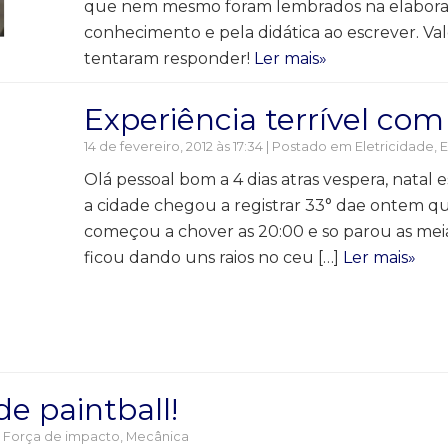
que nem mesmo foram lembrados na elabora
conhecimento e pela didática ao escrever. Va
tentaram responder!
Ler mais»
Experiência terrível com
14 de fevereiro, 2012 às 17:34 | Postado em
Eletricidade
,
E
Olá pessoal bom a 4 dias atras vespera, natal 
a cidade chegou a registrar 33° dae ontem qu
começou a chover as 20:00 e so parou as mei
ficou dando uns raios no ceu […]
Ler mais»
de paintball!
,
Força de impacto
,
Mecânica