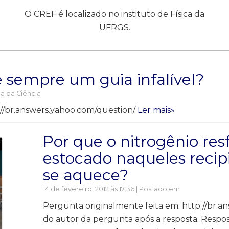
O CREF é localizado no instituto de Física da
UFRGS.
é sempre um guia infalível?
ia da Ciência
://br.answers.yahoo.com/question/
Ler mais»
Por que o nitrogênio resf
estocado naqueles recipi
se aquece?
14 de fevereiro, 2012 às 17:36 | Postado em
Pergunta originalmente feita em: http://br.
do autor da pergunta após a resposta: Respos