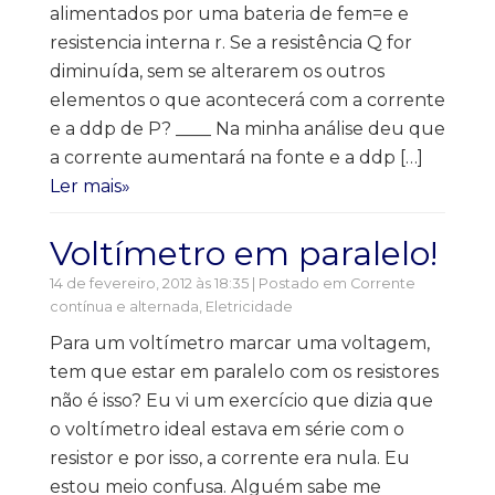
alimentados por uma bateria de fem=e e
resistencia interna r. Se a resistência Q for
diminuída, sem se alterarem os outros
elementos o que acontecerá com a corrente
e a ddp de P? ____ Na minha análise deu que
a corrente aumentará na fonte e a ddp […]
Ler mais»
Voltímetro em paralelo!
14 de fevereiro, 2012 às 18:35 | Postado em
Corrente
contínua e alternada
,
Eletricidade
Para um voltímetro marcar uma voltagem,
tem que estar em paralelo com os resistores
não é isso? Eu vi um exercício que dizia que
o voltímetro ideal estava em série com o
resistor e por isso, a corrente era nula. Eu
estou meio confusa. Alguém sabe me