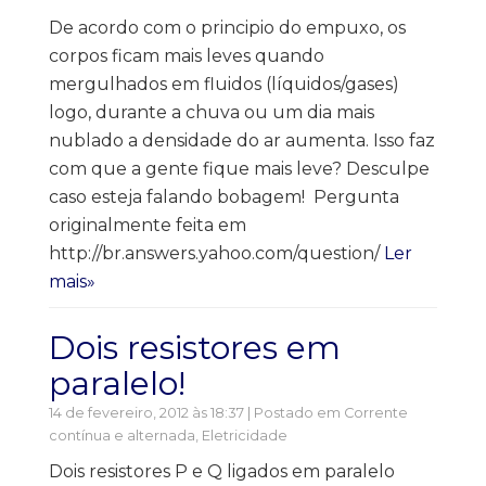
De acordo com o principio do empuxo, os
corpos ficam mais leves quando
mergulhados em fluidos (líquidos/gases)
logo, durante a chuva ou um dia mais
nublado a densidade do ar aumenta. Isso faz
com que a gente fique mais leve? Desculpe
caso esteja falando bobagem! Pergunta
originalmente feita em
http://br.answers.yahoo.com/question/
Ler
mais»
Dois resistores em
paralelo!
14 de fevereiro, 2012 às 18:37 | Postado em
Corrente
contínua e alternada
,
Eletricidade
Dois resistores P e Q ligados em paralelo