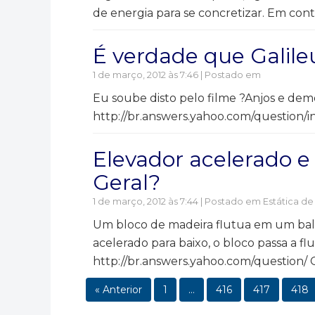
de energia para se concretizar. Em cont
É verdade que Galile
1 de março, 2012 às 7:46 | Postado em
Eu soube disto pelo filme ?Anjos e dem
http://br.answers.yahoo.com/questio
Elevador acelerado e 
Geral?
1 de março, 2012 às 7:44 | Postado em
Estática de
Um bloco de madeira flutua em um bald
acelerado para baixo, o bloco passa a 
http://br.answers.yahoo.com/question/
« Anterior
1
…
416
417
418