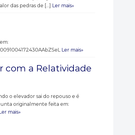
alor das pedras de […]
Ler mais»
 em:
d=20091004172430AAbZSeL
Ler mais»
er com a Relatividade
o o elevador sai do repouso e é
gunta originalmente feita em:
Ler mais»