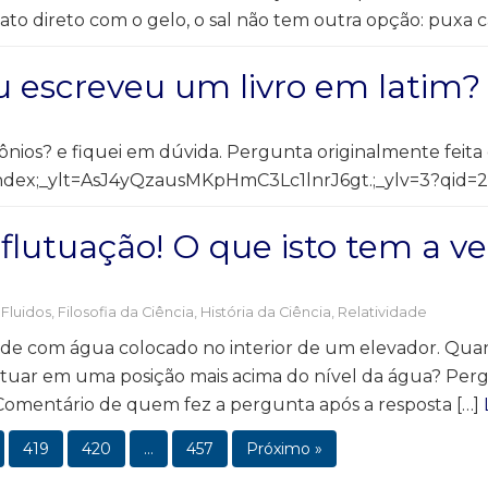
ato direto com o gelo, o sal não tem outra opção: puxa c
u escreveu um livro em latim?
ônios? e fiquei em dúvida. Pergunta originalmente feita
n/index;_ylt=AsJ4yQzausMKpHmC3Lc1lnrJ6gt.;_ylv=3?qi
flutuação! O que isto tem a v
 Fluidos
,
Filosofia da Ciência
,
História da Ciência
,
Relatividade
e com água colocado no interior de um elevador. Quand
flutuar em uma posição mais acima do nível da água? Per
 Comentário de quem fez a pergunta após a resposta […]
419
420
…
457
Próximo »