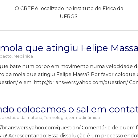
O CREF é localizado no instituto de Física da
UFRGS.
mola que atingiu Felipe Massa
mpacto
,
Mecânica
g que bate num corpo em movimento numa velocidade de
to da mola que atingiu Felipe Massa? Por favor coloque 
uestion/ e em http://br.answers.yahoo.com/question/ C
do colocamos o sal em contat
e estado da matéria
,
Termologia, termodinâmica
://br.answers.yahoo.com/question/ Comentário de quem f
 viu! Acrescentando: Essa dissolução é um processo endo