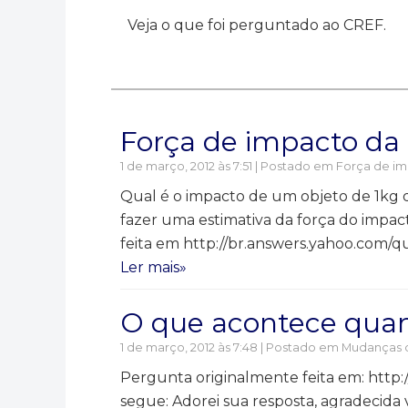
Veja o que foi perguntado ao CREF.
Força de impacto da 
1 de março, 2012 às 7:51 | Postado em
Força de i
Qual é o impacto de um objeto de 1k
fazer uma estimativa da força do impac
feita em http://br.answers.yahoo.com/q
Ler mais»
O que acontece quan
1 de março, 2012 às 7:48 | Postado em
Mudanças d
Pergunta originalmente feita em: http
segue: Adorei sua resposta, agradecida