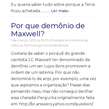
Eu queria saber tudo sobre porque a Terra
ficou achatada..............
Ler mais»
Por que demônio de
Maxwell?
1 de março, 2012 às 19:05 | Postado em
História da
Ciência
,
Termologia, termodinâmica
Gostaria de saber o porquê do grande
cientista J.C. Maxwell ter denominado de
demônio um ser cujos dons promovem a
ordem de um sistema. Por que não
denominá-lo de anjo, por exemplo, uma vez
que aspiramos a organização? Passei dias
pensando nisso, mas não consegui decifrar
essa charada! Pergunta originalmente feita
em: http://br.answers.yahoo.com/question/