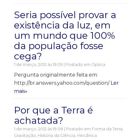
Seria possível provar a
existência da luz, em
um mundo que 100%
da população fosse
cega?
1 de março, 2012 às 19:09 | Postado em
Óptica
Pergunta originalmente feita em:
http://br.answers.yahoo.com/question/
Ler
mais»
Por que a Terra é
achatada?
1 de março, 2012 às 19:08 | Postado em
Forma da Terra
,
Gravitação
,
História da Ciência
,
Mecânica