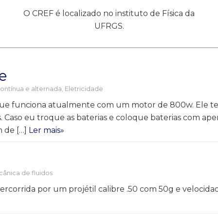
O CREF é localizado no instituto de Física da
UFRGS.
e
ontínua e alternada
,
Eletricidade
que funciona atualmente com um motor de 800w. Ele tem
lts. Caso eu troque as baterias e coloque baterias com 
 de […]
Ler mais»
ânica de fluidos
 percorrida por um projétil calibre .50 com 50g e veloc