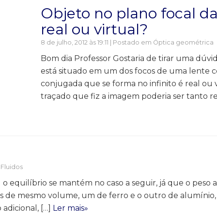
Objeto no plano focal d
real ou virtual?
8 de julho, 2012 às 19:11 | Postado em
Óptica geométrica
Bom dia Professor Gostaria de tirar uma dúvi
está situado em um dos focos de uma lente 
conjugada que se forma no infinito é real ou v
traçado que fiz a imagem poderia ser tanto r
 Fluidos
o equilíbrio se mantém no caso a seguir, já que o peso ap
os de mesmo volume, um de ferro e o outro de alumínio, 
adicional, […]
Ler mais»