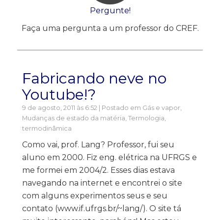
Pergunte!
Faça uma pergunta a um professor do CREF.
Fabricando neve no
Youtube!?
9 de agosto, 2011 às 6:52 | Postado em
Gás e vapor
,
Mudanças de estado da matéria
,
Termologia,
termodinâmica
Como vai, prof. Lang? Professor, fui seu
aluno em 2000. Fiz eng. elétrica na UFRGS e
me formei em 2004/2. Esses dias estava
navegando na internet e encontrei o site
com alguns experimentos seus e seu
contato (www.if.ufrgs.br/~lang/). O site tá