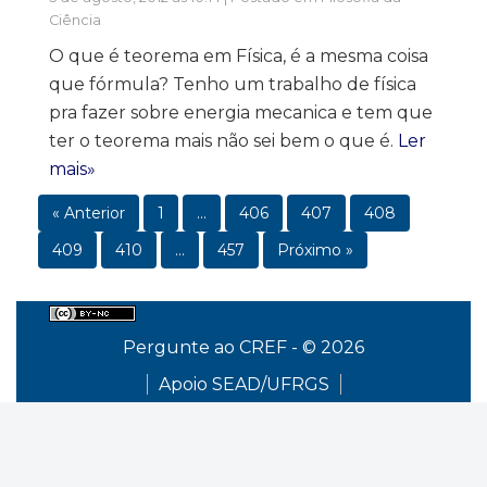
Ciência
O que é teorema em Física, é a mesma coisa
que fórmula? Tenho um trabalho de física
pra fazer sobre energia mecanica e tem que
ter o teorema mais não sei bem o que é.
Ler
mais»
« Anterior
1
…
406
407
408
409
410
…
457
Próximo »
Pergunte ao CREF - © 2026
Apoio SEAD/UFRGS