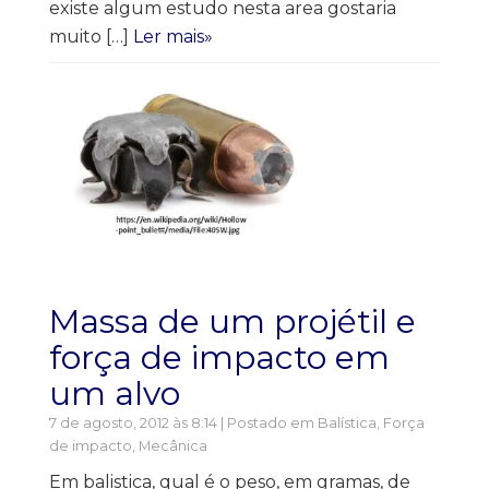
existe algum estudo nesta area gostaria
muito […]
Ler mais»
Massa de um projétil e
força de impacto em
um alvo
7 de agosto, 2012 às 8:14 | Postado em
Balística
,
Força
de impacto
,
Mecânica
Em balistica, qual é o peso, em gramas, de