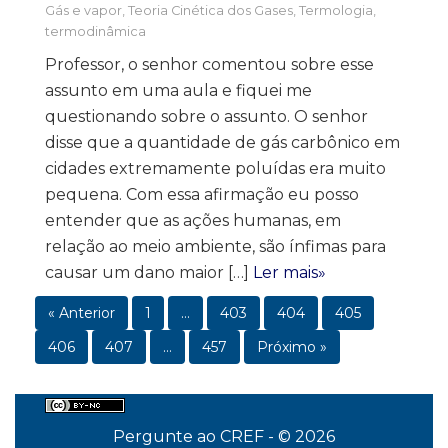
Gás e vapor
,
Teoria Cinética dos Gases
,
Termologia,
termodinâmica
Professor, o senhor comentou sobre esse
assunto em uma aula e fiquei me
questionando sobre o assunto. O senhor
disse que a quantidade de gás carbônico em
cidades extremamente poluídas era muito
pequena. Com essa afirmação eu posso
entender que as ações humanas, em
relação ao meio ambiente, são ínfimas para
causar um dano maior […]
Ler mais»
« Anterior
1
…
403
404
405
406
407
…
457
Próximo »
Pergunte ao CREF - © 2026