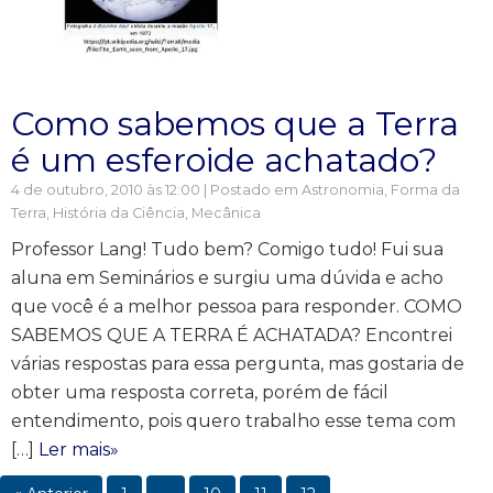
Como sabemos que a Terra
é um esferoide achatado?
4 de outubro, 2010 às 12:00 | Postado em
Astronomia
,
Forma da
Terra
,
História da Ciência
,
Mecânica
Professor Lang! Tudo bem? Comigo tudo! Fui sua
aluna em Seminários e surgiu uma dúvida e acho
que você é a melhor pessoa para responder. COMO
SABEMOS QUE A TERRA É ACHATADA? Encontrei
várias respostas para essa pergunta, mas gostaria de
obter uma resposta correta, porém de fácil
entendimento, pois quero trabalho esse tema com
[…]
Ler mais»