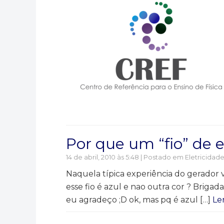
Por que um “fio” de e
14 de abril, 2010 às 5:48 | Postado em
Eletricidad
Naquela típica experiência do gerador
esse fio é azul e nao outra cor ? Briga
eu agradeço ;D ok, mas pq é azul […]
Le