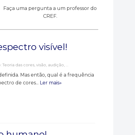
Faça uma pergunta a um professor do
CREF.
spectro visível!
Teoria das cores, visão, audição, ...
finida. Mas então, qual é a frequência
ctro de cores...
Ler mais»
po humano!