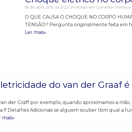
18 de abril, 2010 às 21:23 | Postado em
Corrente contínua 
O QUE CAUSA O CHOQUE NO CORPO HUMA
TENSÃO? Pergunta originalmente feita em ht
Ler mais»
letricidade do van der Graaf é
e
 van der Graff por exemplo, quando aproximamos a mão, 
daa !!! Detalhes Adicionais se alguem souber tbm qual a 
r mais»