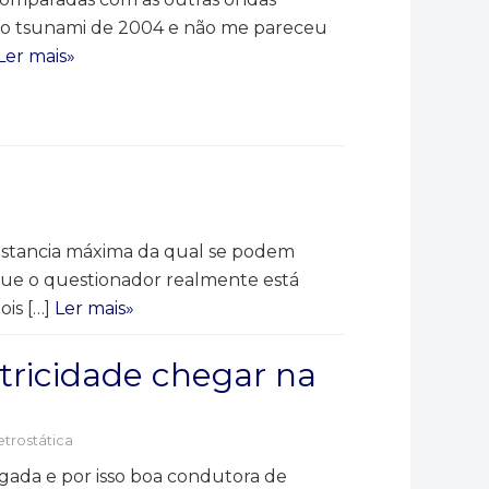
te o tsunami de 2004 e não me pareceu
Ler mais»
distancia máxima da qual se podem
que o questionador realmente está
ois […]
Ler mais»
etricidade chegar na
etrostática
lgada e por isso boa condutora de