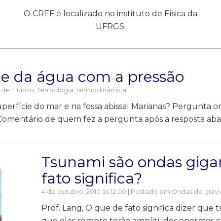
O CREF é localizado no instituto de Física da
UFRGS.
de da água com a pressão
 de Fluidos
,
Termologia, termodinâmica
perfície do mar e na fossa abissal Marianas? Pergunta o
Comentário de quem fez a pergunta após a resposta abaix
Tsunami são ondas gigan
fato significa?
4 de outubro, 2010 às 12:00 | Postado em
Ondas de gravi
Prof. Lang, O que de fato significa dizer que 
que eles sempre terão amplitudes enormes 