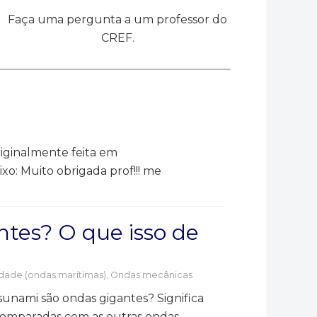
Faça uma pergunta a um professor do
CREF.
riginalmente feita em
o: Muito obrigada prof!!! me
tes? O que isso de
dade (ondas marítimas)
,
Ondas mecânicas
tsunami são ondas gigantes? Significa
comparadas com as outras ondas