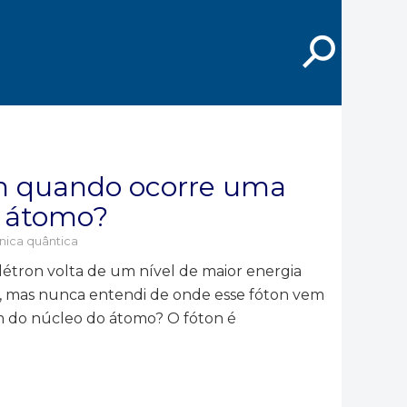
⚲
on quando ocorre uma
m átomo?
ica quântica
étron volta de um nível de maior energia
n, mas nunca entendi de onde esse fóton vem
em do núcleo do átomo? O fóton é