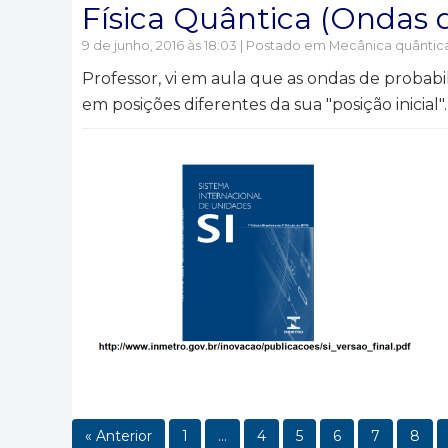
Física Quântica (Ondas 
9 de junho, 2016 às 18:03 | Postado em
Mecânica quântic
Professor, vi em aula que as ondas de probabi
em posições diferentes da sua "posição inicial"
« Anterior
1
…
4
5
6
7
8