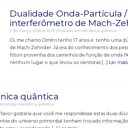
Dualidade Onda-Partícula /
interferômetro de Mach-Z
7 de março, 2018 às 10:57 | Postado em
Mecânica quântica
Oi, me chamo Dimitri tenho 17 anos e tenho uma d
de Mach-Zehnder. Já era do conhecimento dos pesq
fóton provenha dos caminhos de função de onda |Ψ
nenhum lugar o que levou os cientistas […]
Ler mais
nica quântica
smologia
,
Mecânica quântica
 favor gostaria que você me respondesse estas duas dú
stantes do universo primordial tenham trocado informaçã