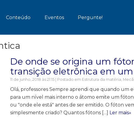
Conteúdo
Eventos
Pergunte!
ntica
De onde se origina um fót
transição eletrônica em u
11 de junho, 2018 às 21:15 | Postado em
Estrutura da matéria
,
Mecân
Olá, professores Sempre aprendi que quando um el
para um nível mais interno o átomo emite um fóto
ou "onde ele está" antes de ser emitido. O fóton v
simplesmente criado? Quantos fótons […]
Ler mais»