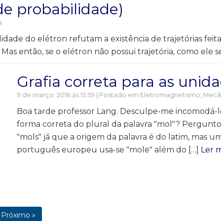
de probabilidade)
a
lidade do elétron refutam a existência de trajetórias fei
. Mas então, se o elétron não possui trajetória, como ele 
Grafia correta para as uni
11 de março, 2016 às 15:59 | Postado em
Eletromagnetismo
,
Mecâ
Boa tarde professor Lang. Desculpe-me incomodá-l
forma correta do plural da palavra "mol"? Pergunt
"mols" já que a origem da palavra é do latim, mas um
português europeu usa-se "mole" além do […]
Ler m
Próximo »