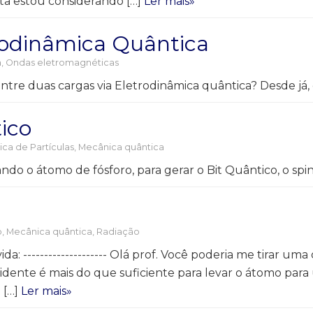
nta estou considerando […]
Ler mais»
trodinâmica Quântica
a
,
Ondas eletromagnéticas
 entre duas cargas via Eletrodinâmica quântica? Desde já,
ico
sica de Partículas
,
Mecânica quântica
do o átomo de fósforo, para gerar o Bit Quântico, o spin
o
,
Mecânica quântica
,
Radiação
------------------- Olá prof. Você poderia me tirar uma 
dente é mais do que suficiente para levar o átomo para um
 […]
Ler mais»