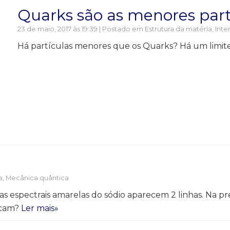
Quarks são as menores part
23 de maio, 2017 às 19:39 | Postado em
Estrutura da matéria
,
Inte
Há partículas menores que os Quarks? Há um limite 
a
,
Mecânica quântica
as espectrais amarelas do sódio aparecem 2 linhas. Na 
licam?
Ler mais»