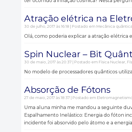
ter ocorrido a inflação cósmica? Nesta pergu
Atração elétrica na Ele
30 de julho, 2017 às 16:18 | Postado em
Mecânica quântic
Olá, como poderia explicar a atração elétrica
Spin Nuclear – Bit Quânt
30 de maio, 2017 às 20:37 | Postado em
Física Nuclear, Fí
No modelo de processadores quânticos utilizan
Absorção de Fótons
27 de maio, 2017 às 18:37 | Postado em
Eletromagnetism
Uma aluna minha me mandou a seguinte duvida: -
Espalhamento Inelástico: Energia do fóton inci
incidente foi absorvido pelo átomo e a energia