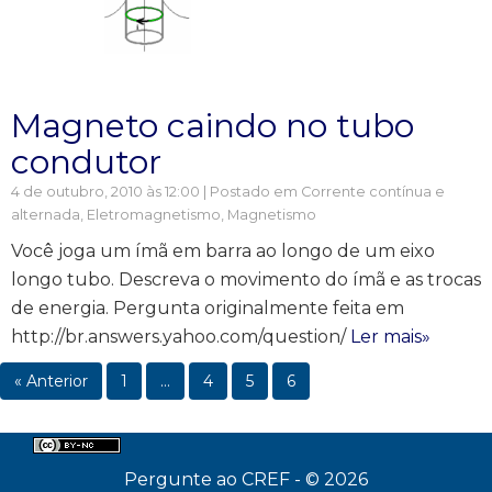
Magneto caindo no tubo
condutor
4 de outubro, 2010 às 12:00 | Postado em
Corrente contínua e
alternada
,
Eletromagnetismo
,
Magnetismo
Você joga um ímã em barra ao longo de um eixo
longo tubo. Descreva o movimento do ímã e as trocas
de energia. Pergunta originalmente feita em
http://br.answers.yahoo.com/question/
Ler mais»
« Anterior
1
…
4
5
6
Pergunte ao CREF - © 2026