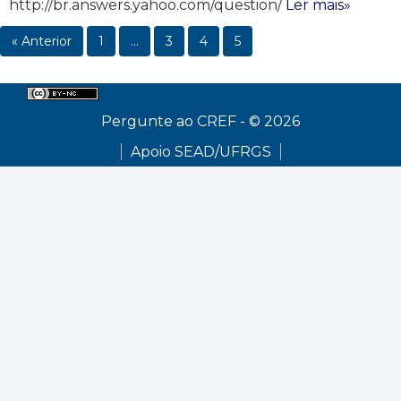
http://br.answers.yahoo.com/question/
Ler mais»
« Anterior
1
…
3
4
5
Pergunte ao CREF - © 2026
Apoio SEAD/UFRGS