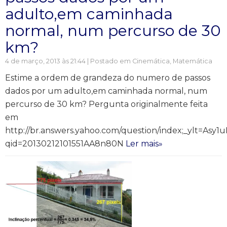
adulto,em caminhada
normal, num percurso de 30
km?
4 de março, 2013 às 21:44 | Postado em
Cinemática
,
Matemática
Estime a ordem de grandeza do numero de passos
dados por um adulto,em caminhada normal, num
percurso de 30 km? Pergunta originalmente feita
em
http://br.answers.yahoo.com/question/index;_ylt=Asy1
qid=20130212101551AA8n80N
Ler mais»