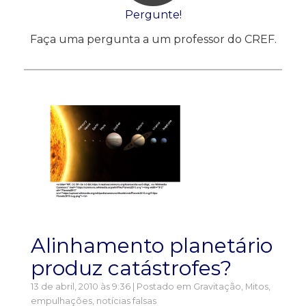
Pergunte!
Faça uma pergunta a um professor do CREF.
Alinhamento planetário
produz catástrofes?
13 de abril, 2010 às 9:36 | Postado em
Gravitação
,
Mitos,
empulhações, notícias falsas