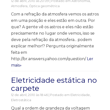
12 de abril, 2010 às 20:09 | Postado em
Astronomia
,
Atmosfera
,
Óptica geométrica
Com a refração da atmosfera vemos os astros
em uma posição e eles estão em outra. Por
que? A gente vê os astros e eles não estão
precisamente no lugar onde vemos, isso se
deve pela refração da atmosfera... podem
explicar melhor!? Pergunta originalmente
feita em
http://br.answers.yahoo.com/question/
Ler
mais»
Eletricidade estática no
carpete
12 de abril, 2010 às 18:46 | Postado em
Eletricidade
,
Eletrostática
Qual a ordem de grandeza da voltagem