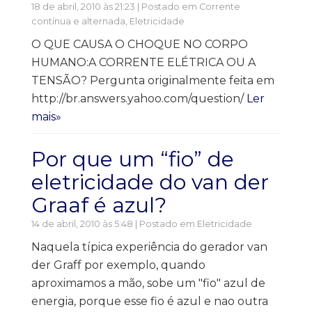
18 de abril, 2010 às 21:23 | Postado em
Corrente
contínua e alternada
,
Eletricidade
O QUE CAUSA O CHOQUE NO CORPO
HUMANO:A CORRENTE ELÉTRICA OU A
TENSÃO? Pergunta originalmente feita em
http://br.answers.yahoo.com/question/
Ler
mais»
Por que um “fio” de
eletricidade do van der
Graaf é azul?
14 de abril, 2010 às 5:48 | Postado em
Eletricidade
Naquela típica experiência do gerador van
der Graff por exemplo, quando
aproximamos a mão, sobe um "fio" azul de
energia, porque esse fio é azul e nao outra