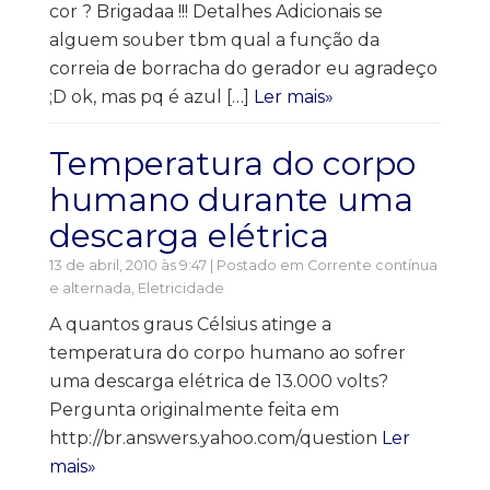
cor ? Brigadaa !!! Detalhes Adicionais se
alguem souber tbm qual a função da
correia de borracha do gerador eu agradeço
;D ok, mas pq é azul […]
Ler mais»
Temperatura do corpo
humano durante uma
descarga elétrica
13 de abril, 2010 às 9:47 | Postado em
Corrente contínua
e alternada
,
Eletricidade
A quantos graus Célsius atinge a
temperatura do corpo humano ao sofrer
uma descarga elétrica de 13.000 volts?
Pergunta originalmente feita em
http://br.answers.yahoo.com/question
Ler
mais»