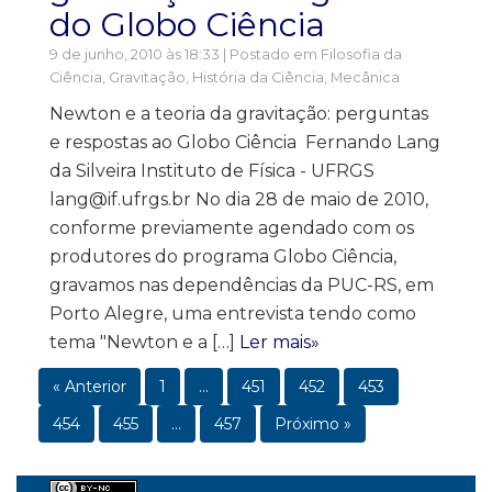
do Globo Ciência
9 de junho, 2010 às 18:33 | Postado em
Filosofia da
Ciência
,
Gravitação
,
História da Ciência
,
Mecânica
Newton e a teoria da gravitação: perguntas
e respostas ao Globo Ciência Fernando Lang
da Silveira Instituto de Física - UFRGS
lang@if.ufrgs.br No dia 28 de maio de 2010,
conforme previamente agendado com os
produtores do programa Globo Ciência,
gravamos nas dependências da PUC-RS, em
Porto Alegre, uma entrevista tendo como
tema "Newton e a […]
Ler mais»
« Anterior
1
…
451
452
453
454
455
…
457
Próximo »