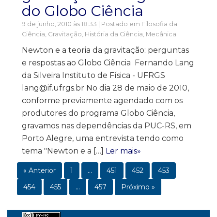
do Globo Ciência
9 de junho, 2010 às 18:33 | Postado em
Filosofia da
Ciência
,
Gravitação
,
História da Ciência
,
Mecânica
Newton e a teoria da gravitação: perguntas
e respostas ao Globo Ciência Fernando Lang
da Silveira Instituto de Física - UFRGS
lang@if.ufrgs.br No dia 28 de maio de 2010,
conforme previamente agendado com os
produtores do programa Globo Ciência,
gravamos nas dependências da PUC-RS, em
Porto Alegre, uma entrevista tendo como
tema "Newton e a […]
Ler mais»
« Anterior
1
…
451
452
453
454
455
…
457
Próximo »