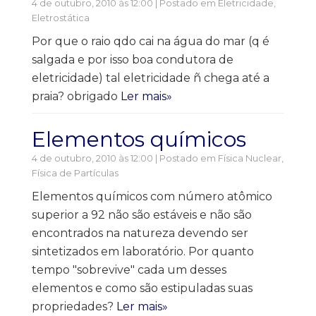
4 de outubro, 2010 às 12:00 | Postado em
Eletricidade
,
Eletrostática
Por que o raio qdo cai na água do mar (q é
salgada e por isso boa condutora de
eletricidade) tal eletricidade ñ chega até a
praia? obrigado
Ler mais»
Elementos químicos
4 de outubro, 2010 às 12:00 | Postado em
Física Nuclear,
Física de Partículas
Elementos químicos com número atômico
superior a 92 não são estáveis e não são
encontrados na natureza devendo ser
sintetizados em laboratório. Por quanto
tempo "sobrevive" cada um desses
elementos e como são estipuladas suas
propriedades?
Ler mais»