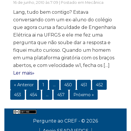
16 de junho, 2010 às 7:09 | Postado em
Mecânica
Lang, tudo bem contigo? Estava
conversando com um ex-aluno do colégio
que agora cursa a faculdade de Engenharia
Elétrica ai na UFRGS e ele me fez uma
pergunta que não soube dar a resposta e
fiquei muito curioso. Quando um homem
em uma plataforma giratória com os braços
abertos, e com velocidade w1, fecha os […]
Ler mais»
« Anterior
1
…
450
451
452
453
454
…
457
Próximo »
Pergunte ao CREF - © 2026
Apoio SEAD/UFRGS