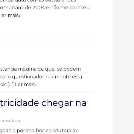
te o tsunami de 2004 e não me pareceu
Ler mais»
distancia máxima da qual se podem
que o questionador realmente está
ois […]
Ler mais»
etricidade chegar na
etrostática
lgada e por isso boa condutora de