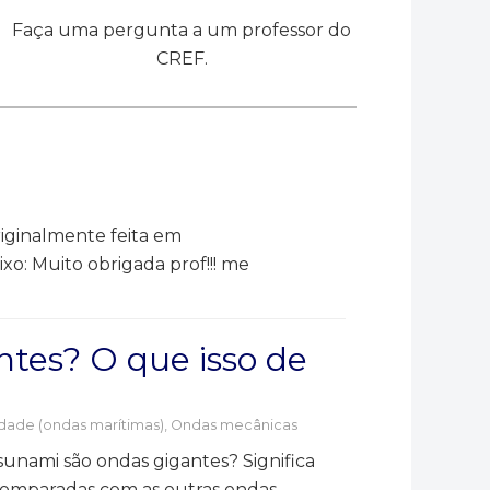
Faça uma pergunta a um professor do
CREF.
riginalmente feita em
o: Muito obrigada prof!!! me
tes? O que isso de
dade (ondas marítimas)
,
Ondas mecânicas
tsunami são ondas gigantes? Significa
comparadas com as outras ondas