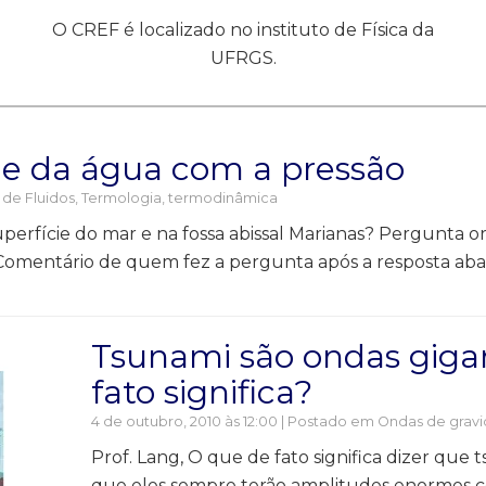
O CREF é localizado no instituto de Física da
UFRGS.
de da água com a pressão
 de Fluidos
,
Termologia, termodinâmica
perfície do mar e na fossa abissal Marianas? Pergunta o
Comentário de quem fez a pergunta após a resposta abaix
Tsunami são ondas gigan
fato significa?
4 de outubro, 2010 às 12:00 | Postado em
Ondas de gravi
Prof. Lang, O que de fato significa dizer que 
que eles sempre terão amplitudes enormes 