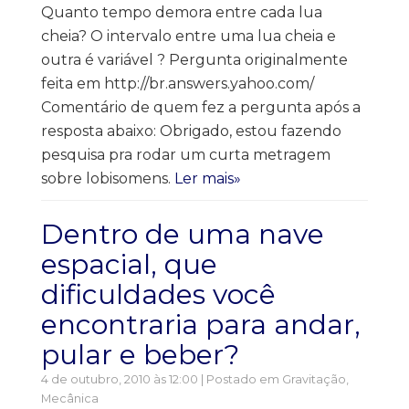
Quanto tempo demora entre cada lua
cheia? O intervalo entre uma lua cheia e
outra é variável ? Pergunta originalmente
feita em http://br.answers.yahoo.com/
Comentário de quem fez a pergunta após a
resposta abaixo: Obrigado, estou fazendo
pesquisa pra rodar um curta metragem
sobre lobisomens.
Ler mais»
Dentro de uma nave
espacial, que
dificuldades você
encontraria para andar,
pular e beber?
4 de outubro, 2010 às 12:00 | Postado em
Gravitação
,
Mecânica