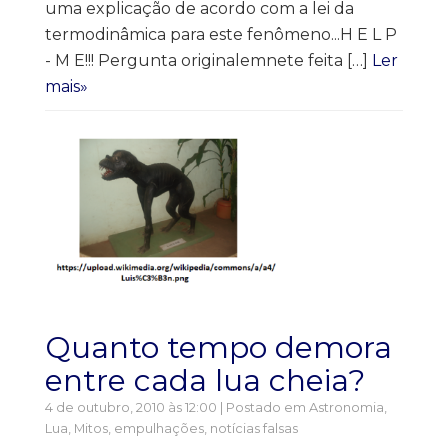
uma explicação de acordo com a lei da
termodinâmica para este fenômeno...H E L P
- M E!!! Pergunta originalemnete feita […]
Ler
mais»
Quanto tempo demora
entre cada lua cheia?
4 de outubro, 2010 às 12:00 | Postado em
Astronomia
,
Lua
,
Mitos, empulhações, notícias falsas