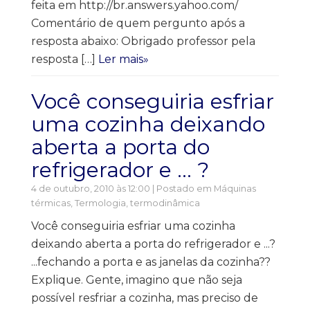
feita em http://br.answers.yahoo.com/
Comentário de quem pergunto após a
resposta abaixo: Obrigado professor pela
resposta […]
Ler mais»
Você conseguiria esfriar
uma cozinha deixando
aberta a porta do
refrigerador e … ?
4 de outubro, 2010 às 12:00 | Postado em
Máquinas
térmicas
,
Termologia, termodinâmica
Você conseguiria esfriar uma cozinha
deixando aberta a porta do refrigerador e ...?
...fechando a porta e as janelas da cozinha??
Explique. Gente, imagino que não seja
possível resfriar a cozinha, mas preciso de