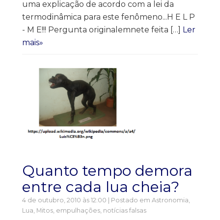
uma explicação de acordo com a lei da
termodinâmica para este fenômeno...H E L P
- M E!!! Pergunta originalemnete feita […]
Ler
mais»
Quanto tempo demora
entre cada lua cheia?
4 de outubro, 2010 às 12:00 | Postado em
Astronomia
,
Lua
,
Mitos, empulhações, notícias falsas