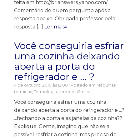
feita em http://br.answers.yahoo.com/
Comentário de quem pergunto após a
resposta abaixo: Obrigado professor pela
resposta […]
Ler mais»
Você conseguiria esfriar
uma cozinha deixando
aberta a porta do
refrigerador e … ?
4 de outubro, 2010 às 12:00 | Postado em
Máquinas
térmicas
,
Termologia, termodinâmica
Você conseguiria esfriar uma cozinha
deixando aberta a porta do refrigerador e ...?
...fechando a porta e as janelas da cozinha??
Explique. Gente, imagino que não seja
possível resfriar a cozinha, mas preciso de