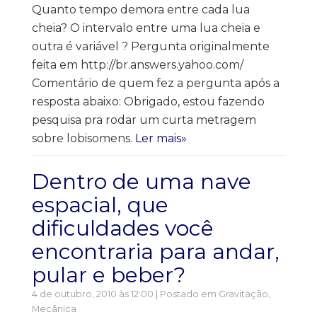
Quanto tempo demora entre cada lua
cheia? O intervalo entre uma lua cheia e
outra é variável ? Pergunta originalmente
feita em http://br.answers.yahoo.com/
Comentário de quem fez a pergunta após a
resposta abaixo: Obrigado, estou fazendo
pesquisa pra rodar um curta metragem
sobre lobisomens.
Ler mais»
Dentro de uma nave
espacial, que
dificuldades você
encontraria para andar,
pular e beber?
4 de outubro, 2010 às 12:00 | Postado em
Gravitação
,
Mecânica