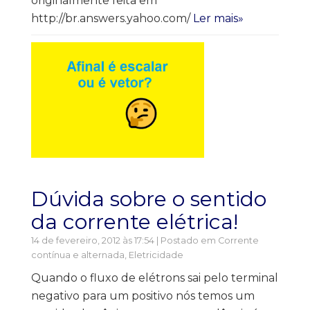
originalmente feita em
http://br.answers.yahoo.com/
Ler mais»
Dúvida sobre o sentido
da corrente elétrica!
14 de fevereiro, 2012 às 17:54 | Postado em
Corrente
contínua e alternada
,
Eletricidade
Quando o fluxo de elétrons sai pelo terminal
negativo para um positivo nós temos um