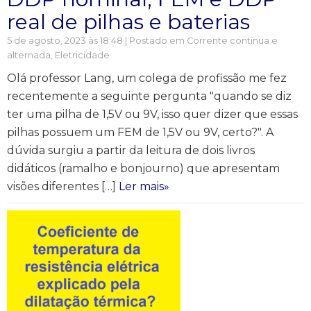
real de pilhas e baterias
5 de agosto, 2023 às 18:48 | Postado em
Corrente contínua e
alternada
,
Eletricidade
Olá professor Lang, um colega de profissão me fez
recentemente a seguinte pergunta "quando se diz
ter uma pilha de 1,5V ou 9V, isso quer dizer que essas
pilhas possuem um FEM de 1,5V ou 9V, certo?". A
dúvida surgiu a partir da leitura de dois livros
didáticos (ramalho e bonjourno) que apresentam
visões diferentes […]
Ler mais»