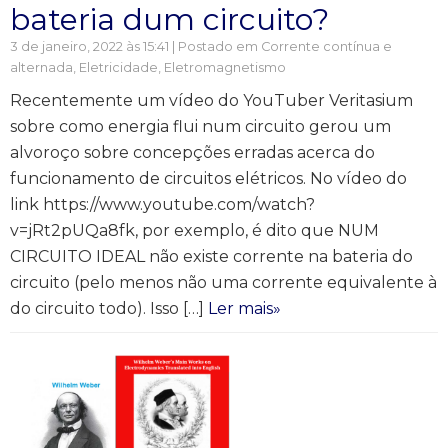
bateria dum circuito?
3 de janeiro, 2022 às 15:41 | Postado em
Corrente contínua e
alternada
,
Eletricidade
,
Eletromagnetismo
Recentemente um vídeo do YouTuber Veritasium
sobre como energia flui num circuito gerou um
alvoroço sobre concepções erradas acerca do
funcionamento de circuitos elétricos. No vídeo do
link https://www.youtube.com/watch?
v=jRt2pUQa8fk, por exemplo, é dito que NUM
CIRCUITO IDEAL não existe corrente na bateria do
circuito (pelo menos não uma corrente equivalente à
do circuito todo). Isso […]
Ler mais»