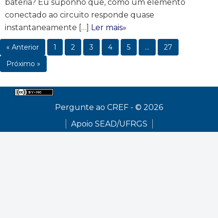
bateria? Eu suponho que, como um elemento
conectado ao circuito responde quase
instantaneamente […]
Ler mais»
« Anterior
1
2
3
4
5
…
27
Próximo »
Pergunte ao CREF - © 2026
Apoio SEAD/UFRGS