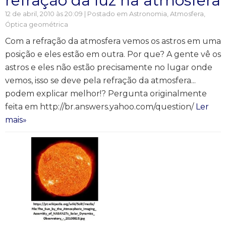
refração da luz na atmosfera
12 de abril, 2010 às 20:09 | Postado em
Astronomia
,
Atmosfera
,
Óptica geométrica
Com a refração da atmosfera vemos os astros em uma
posição e eles estão em outra. Por que? A gente vê os
astros e eles não estão precisamente no lugar onde
vemos, isso se deve pela refração da atmosfera...
podem explicar melhor!? Pergunta originalmente
feita em http://br.answers.yahoo.com/question/
Ler
mais»