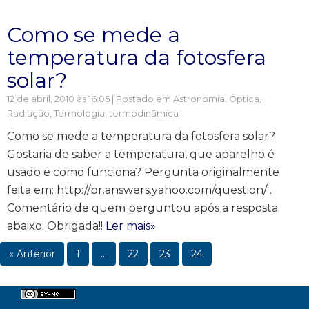
Como se mede a
temperatura da fotosfera
solar?
12 de abril, 2010 às 16:05 | Postado em
Astronomia
,
Óptica
,
Radiação
,
Termologia, termodinâmica
Como se mede a temperatura da fotosfera solar?
Gostaria de saber a temperatura, que aparelho é
usado e como funciona? Pergunta originalmente
feita em: http://br.answers.yahoo.com/question/ .
Comentário de quem perguntou após a resposta
abaixo: Obrigada!!
Ler mais»
« Anterior
1
…
22
23
24