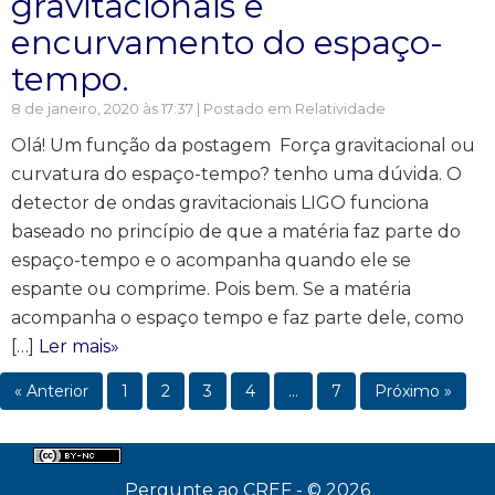
gravitacionais e
encurvamento do espaço-
tempo.
8 de janeiro, 2020 às 17:37 | Postado em
Relatividade
Olá! Um função da postagem Força gravitacional ou
curvatura do espaço-tempo? tenho uma dúvida. O
detector de ondas gravitacionais LIGO funciona
baseado no princípio de que a matéria faz parte do
espaço-tempo e o acompanha quando ele se
espante ou comprime. Pois bem. Se a matéria
acompanha o espaço tempo e faz parte dele, como
[…]
Ler mais»
« Anterior
1
2
3
4
…
7
Próximo »
Pergunte ao CREF - © 2026