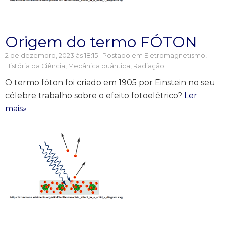
Origem do termo FÓTON
2 de dezembro, 2023 às 18:15 | Postado em
Eletromagnetismo
,
História da Ciência
,
Mecânica quântica
,
Radiação
O termo fóton foi criado em 1905 por Einstein no seu
célebre trabalho sobre o efeito fotoelétrico?
Ler
mais»