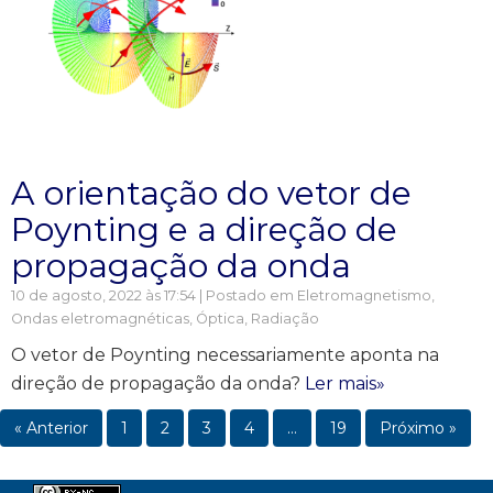
A orientação do vetor de
Poynting e a direção de
propagação da onda
10 de agosto, 2022 às 17:54 | Postado em
Eletromagnetismo
,
Ondas eletromagnéticas
,
Óptica
,
Radiação
O vetor de Poynting necessariamente aponta na
direção de propagação da onda?
Ler mais»
« Anterior
1
2
3
4
…
19
Próximo »