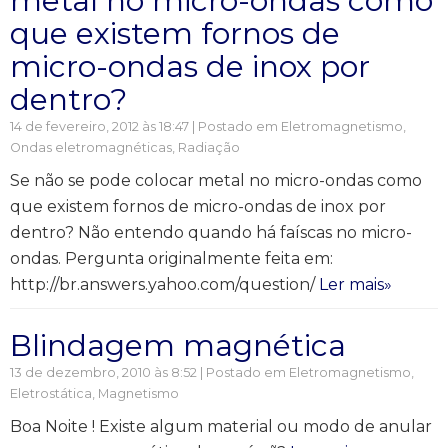
metal no micro-ondas como
que existem fornos de
micro-ondas de inox por
dentro?
14 de fevereiro, 2012 às 18:47 | Postado em
Eletromagnetismo
,
Ondas eletromagnéticas
,
Radiação
Se não se pode colocar metal no micro-ondas como
que existem fornos de micro-ondas de inox por
dentro? Não entendo quando há faíscas no micro-
ondas. Pergunta originalmente feita em:
http://br.answers.yahoo.com/question/
Ler mais»
Blindagem magnética
13 de dezembro, 2010 às 8:52 | Postado em
Eletromagnetismo
,
Eletrostática
,
Magnetismo
Boa Noite ! Existe algum material ou modo de anular