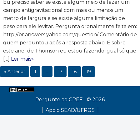
Eu preciso saber se existe algum meio de fazer um
campo antigravitacional com mais ou menos um
metro de largura e se existe alguma limitação de
peso para ele levitar. Pergunta oronalmente feita em:
http://br.answers.yahoo.com/question/ Comentário de
quem perguntou após a resposta abaixo: É sobre
este anel de Thomson eu estou fazendo igual só que
[…]
Ler mais»
« Anterior
1
…
17
18
19
Pergunte ao CREF - © 2026
Apoio SEAD/UFRGS