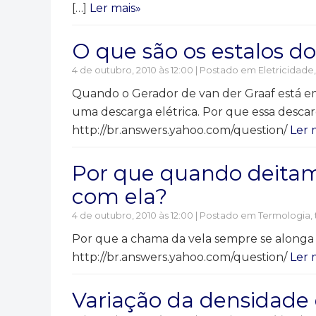
[…]
Ler mais»
O que são os estalos d
4 de outubro, 2010 às 12:00 | Postado em
Eletricidade
Quando o Gerador de van der Graaf está em
uma descarga elétrica. Por que essa descar
http://br.answers.yahoo.com/question/
Ler 
Por que quando deitam
com ela?
4 de outubro, 2010 às 12:00 | Postado em
Termologia,
Por que a chama da vela sempre se alonga
http://br.answers.yahoo.com/question/
Ler 
Variação da densidade