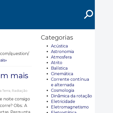
⚲
Categorias
Acústica
Astronomia
.com/question/
Atmosfera
ais»
Atrito
Balística
am mais
Cinemática
Corrente contínua
e alternada
Cosmologia
 Terra
,
Radiação
Dinâmica da rotação
e noite consigo
Eletricidade
corre? Obs.: A
Eletromagnetismo
urtas. Pergunta
Eletrostática