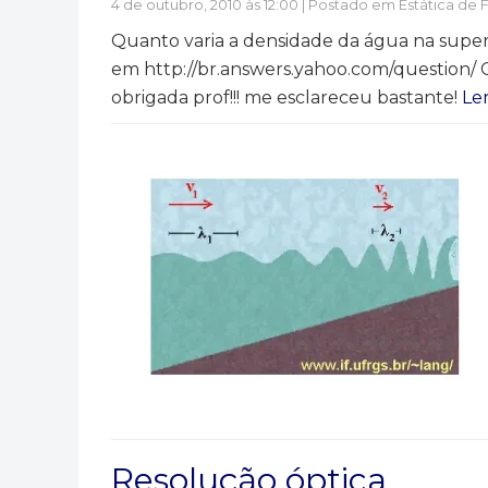
4 de outubro, 2010 às 12:00 | Postado em
Estática de 
Quanto varia a densidade da água na superf
em http://br.answers.yahoo.com/question/ 
obrigada prof!!! me esclareceu bastante!
Le
Resolução óptica