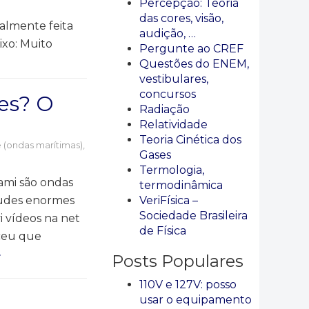
Percepção: Teoria
das cores, visão,
nalmente feita
audição, …
ixo: Muito
Pergunte ao CREF
Questões do ENEM,
vestibulares,
concursos
es? O
Radiação
Relatividade
Teoria Cinética dos
 (ondas marítimas)
,
Gases
Termologia,
nami são ondas
termodinâmica
tudes enormes
VeriFísica –
Sociedade Brasileira
 vídeos na net
de Física
eceu que
»
Posts Populares
110V e 127V: posso
usar o equipamento