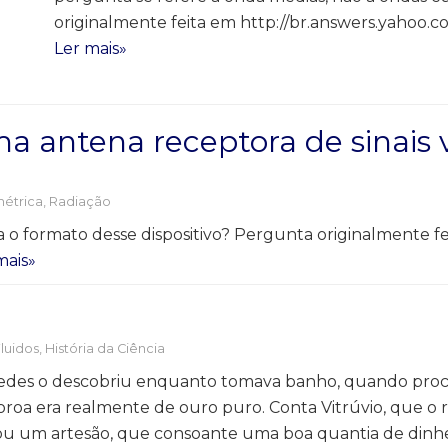
originalmente feita em http://br.answers.yahoo.c
Ler mais»
a antena receptora de sinais 
étrica
,
Radiação
ara o formato desse dispositivo? Pergunta originalmente f
mais»
Fluidos
,
História da Ciência
imedes o descobriu enquanto tomava banho, quando pro
 coroa era realmente de ouro puro. Conta Vitrúvio, que o
atou um artesão, que consoante uma boa quantia de dinhe