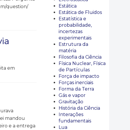
Estática
om/question/
Estática de Fluidos
Estatística e
probabilidade,
incertezas
experimentais
via
Estrutura da
matéria
Filosofia da Ciência
Física Nuclear, Física
eita em
de Partículas
Força de impacto
Forças inerciais
Forma da Terra
Gás e vapor
Gravitação
História da Ciência
curava
Interações
 rei mandou
fundamentais
iro e a entrega
Lua