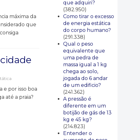
que adquiri?
(382.950)
ncia máxima da
Como tirar o excesso
de energia estática
onsiderado que
do corpo humano?
consiga
(291.338)
Qual o peso
equivalente que
icidade
uma pedra de
massa igual a 1 kg
chega ao solo,
jogada do 6 andar
tática
de um edificio?
a e por isso boa
(241.362)
a até a praia?
A pressão é
diferente em um
botijão de gás de 13
kg e 45 kg?
(214.823)
Entender o