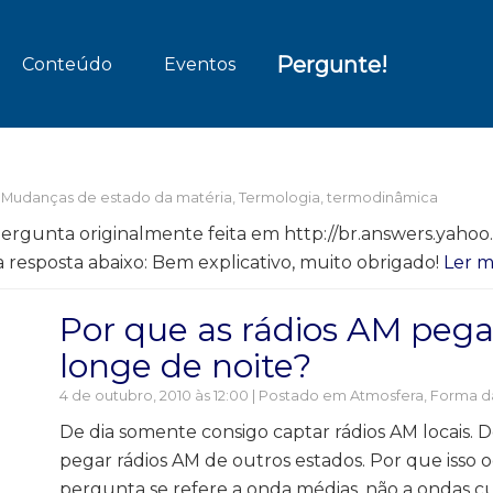
Pergunte!
Conteúdo
Eventos
,
Mudanças de estado da matéria
,
Termologia, termodinâmica
rgunta originalmente feita em http://br.answers.yahoo
resposta abaixo: Bem explicativo, muito obrigado!
Ler m
Por que as rádios AM peg
longe de noite?
4 de outubro, 2010 às 12:00 | Postado em
Atmosfera
,
Forma da
De dia somente consigo captar rádios AM locais. D
pegar rádios AM de outros estados. Por que isso o
pergunta se refere a onda médias, não a ondas c