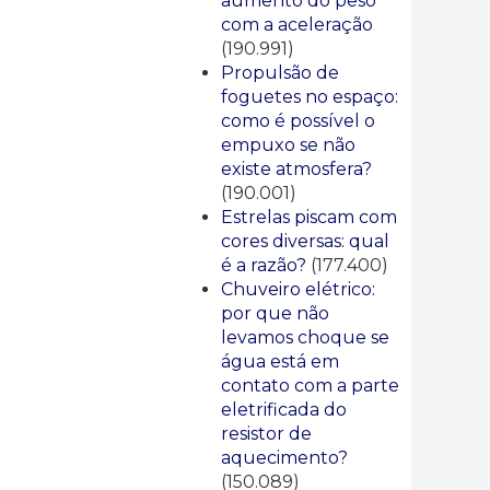
aumento do peso
com a aceleração
(190.991)
Propulsão de
foguetes no espaço:
como é possível o
empuxo se não
existe atmosfera?
(190.001)
Estrelas piscam com
cores diversas: qual
é a razão?
(177.400)
Chuveiro elétrico:
por que não
levamos choque se
água está em
contato com a parte
eletrificada do
resistor de
aquecimento?
(150.089)