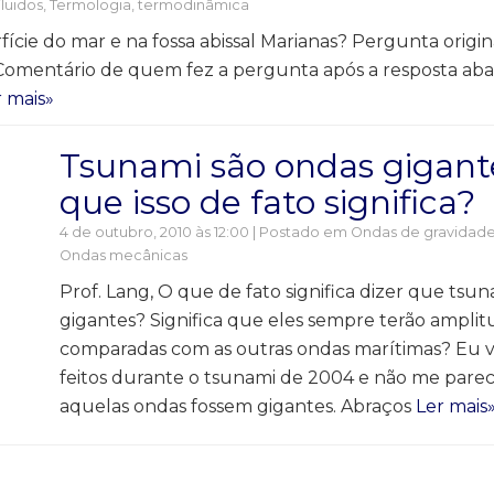
Fluidos
,
Termologia, termodinâmica
ície do mar e na fossa abissal Marianas? Pergunta origi
Comentário de quem fez a pergunta após a resposta aba
r mais»
Tsunami são ondas gigant
que isso de fato significa?
4 de outubro, 2010 às 12:00 | Postado em
Ondas de gravidade
Ondas mecânicas
Prof. Lang, O que de fato significa dizer que tsu
gigantes? Significa que eles sempre terão ampli
comparadas com as outras ondas marítimas? Eu vi
feitos durante o tsunami de 2004 e não me par
aquelas ondas fossem gigantes. Abraços
Ler mais