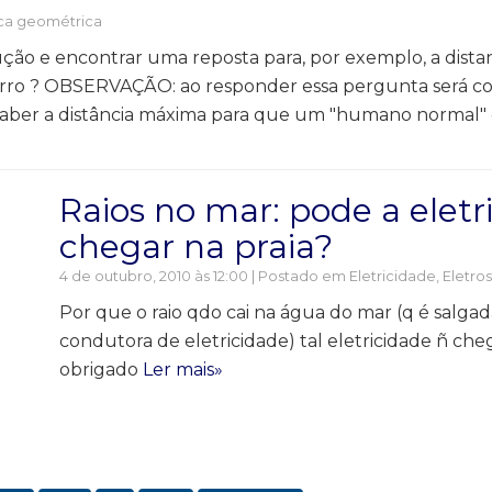
ca geométrica
ção e encontrar uma reposta para, por exemplo, a dista
carro ? OBSERVAÇÃO: ao responder essa pergunta será c
aber a distância máxima para que um "humano normal" 
Raios no mar: pode a eletr
chegar na praia?
4 de outubro, 2010 às 12:00 | Postado em
Eletricidade
,
Eletros
Por que o raio qdo cai na água do mar (q é salgad
condutora de eletricidade) tal eletricidade ñ cheg
obrigado
Ler mais»