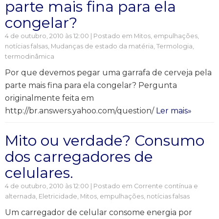
parte mais fina para ela
congelar?
4 de outubro, 2010 às 12:00 | Postado em
Mitos, empulhações,
notícias falsas
,
Mudanças de estado da matéria
,
Termologia,
termodinâmica
Por que devemos pegar uma garrafa de cerveja pela
parte mais fina para ela congelar? Pergunta
originalmente feita em
http://br.answers.yahoo.com/question/
Ler mais»
Mito ou verdade? Consumo
dos carregadores de
celulares.
4 de outubro, 2010 às 12:00 | Postado em
Corrente contínua e
alternada
,
Eletricidade
,
Mitos, empulhações, notícias falsas
Um carregador de celular consome energia por