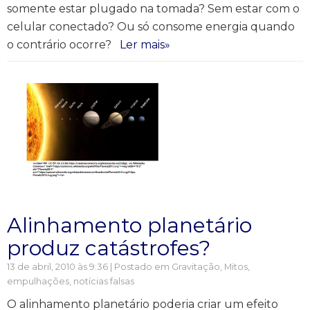
somente estar plugado na tomada? Sem estar com o
celular conectado? Ou só consome energia quando
o contrário ocorre?
Ler mais»
Alinhamento planetário
produz catástrofes?
13 de abril, 2010 às 9:36 | Postado em
Gravitação
,
Mitos,
empulhações, notícias falsas
O alinhamento planetário poderia criar um efeito