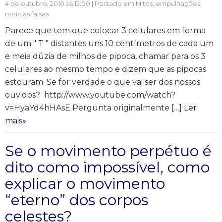
4 de outubro, 2010 às 12:00 | Postado em
Mitos, empulhações,
notícias falsas
Parece que tem que colocar 3 celulares em forma
de um " T " distantes uns 10 centímetros de cada um
e meia dúzia de milhos de pipoca, chamar para os 3
celulares ao mesmo tempo e dizem que as pipocas
estouram. Se for verdade o que vai ser dos nossos
ouvidos? http://www.youtube.com/watch?
v=HyaYd4hHAsE Pergunta originalmente […]
Ler
mais»
Se o movimento perpétuo é
dito como impossível, como
explicar o movimento
“eterno” dos corpos
celestes?