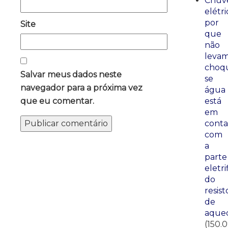
Chuve
elétri
por
Site
que
não
leva
choq
Salvar meus dados neste
se
navegador para a próxima vez
água
está
que eu comentar.
em
conta
com
a
parte
eletri
do
resist
de
aque
(150.