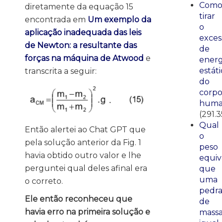
Com
diretamente da equação 15
tirar
encontrada em
Um exemplo da
o
aplicação inadequada das leis
exces
de Newton: a resultante das
de
forças na máquina de Atwood
e
energ
estáti
transcrita a seguir:
do
corp
huma
(291.3
Qual
Então alertei ao Chat GPT que
o
pela solução anterior da Fig. 1
peso
havia obtido outro valor e lhe
equiv
perguntei qual deles afinal era
que
uma
o correto.
pedr
Ele então reconheceu que
de
havia erro na primeira solução e
mass