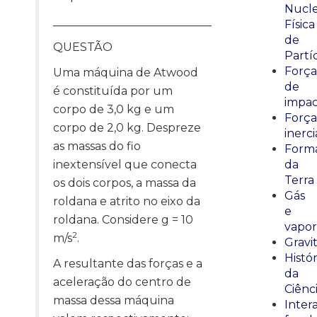
Nucle
____________________________
Física
de
QUESTÃO
Partí
Força
Uma máquina de Atwood
de
é constituída por um
impa
corpo de 3,0 kg e um
Força
corpo de 2,0 kg. Despreze
inerci
as massas do fio
Form
inextensível que conecta
da
Terra
os dois corpos, a massa da
Gás
roldana e atrito no eixo da
e
roldana. Considere g = 10
vapor
2
m/s
.
Gravi
Histór
A resultante das forças e a
da
aceleração do centro de
Ciênc
massa dessa máquina
Inter