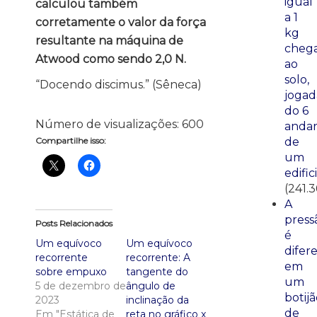
igual
calculou também
a 1
corretamente o valor da força
kg
resultante na máquina de
cheg
Atwood como sendo 2,0 N.
ao
solo,
“Docendo discimus.” (Sêneca)
jogad
do 6
Número de visualizações:
600
anda
de
Compartilhe isso:
um
edific
(241.3
A
press
Posts Relacionados
é
Um equívoco
Um equívoco
difer
recorrente
recorrente: A
em
sobre empuxo
tangente do
um
5 de dezembro de
ângulo de
botij
2023
inclinação da
de
Em "Estática de
reta no gráfico x