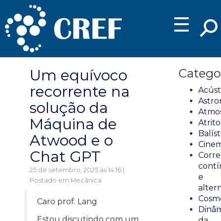
☰
Um equívoco
Catego
recorrente na
Acúst
Astro
solução da
Atmos
Máquina de
Atrito
Balíst
Atwood e o
Cinem
Chat GPT
Corre
cont
25 de setembro, 2025 às 14:16 |
e
Postado em
Mecânica
alter
Cosmo
Caro prof. Lang
Dinâm
Estou discutindo com um
da