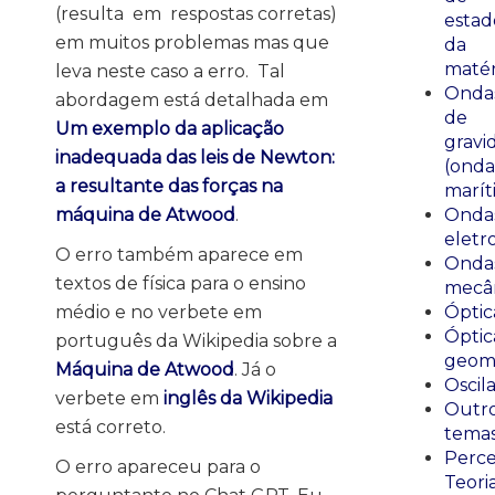
(resulta em respostas corretas)
estad
em muitos problemas mas que
da
matér
leva neste caso a erro. Tal
Onda
abordagem está detalhada em
de
Um exemplo da aplicação
gravi
inadequada das leis de Newton:
(onda
a resultante das forças na
marít
máquina de Atwood
.
Onda
eletr
O erro também aparece em
Onda
textos de física para o ensino
mecân
médio e no verbete em
Óptic
Óptic
português da Wikipedia sobre a
geomé
Máquina de Atwood
. Já o
Oscil
verbete em
inglês da Wikipedia
Outr
está correto.
tema
Perce
O erro apareceu para o
Teori