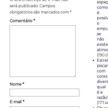
espaç
será publicado.
Campos
como
obrigatórios são marcados com
*
é
possí
Comentário
*
o
empu
se
não
existe
atmos
(190.
Estre
pisca
com
cores
divers
Nome
*
qual
é a
razão
E-mail
*
(177.