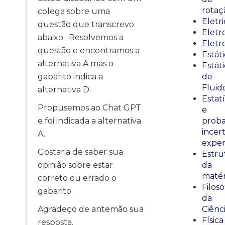
rotaç
colega sobre uma
Eletr
questão que transcrevo
Elet
abaixo. Resolvemos a
Eletr
questão e encontramos a
Estát
alternativa A mas o
Estát
gabarito indica a
de
Fluid
alternativa D.
Estatí
Propusemos ao Chat GPT
e
e foi indicada a alternativa
proba
incer
A.
exper
Gostaria de saber sua
Estru
opinião sobre estar
da
matér
correto ou errado o
Filoso
gabarito.
da
Agradeço de antemão sua
Ciênc
Física
resposta.