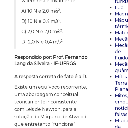
valem respectivamente:
fund
Lua
2
A) 10 N e 2,0 m/s
.
Magn
Máqu
2
B) 10 N e 0,4 m/s
.
térmi
2
C) 2,0 N e 2,0 m/s
.
Mate
Mecâ
2
D) 2,0 N e 0,4 m/s
.
Mecâ
de
Respondido por: Prof. Fernando
fluido
Lang da Silveira - IF-UFRGS
Mecâ
quânt
A resposta correta de fato é a D.
Mític
Terra
Existe um equívoco recorrente,
Plana
uma abordagem conceitual
Mitos,
teoricamente inconsistente
empu
notíci
com Leis de Newton, para a
falsas
solução da Máquina de Atwood
Muda
que entretanto “funciona”
de