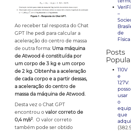
term
VeriFí
–
Socie
Ao receber tal resposta do Chat
Brasil
de
GPT lhe pedi para calcular a
Física
aceleração do centro de massa
de outra forma:
Uma máquina
Posts
de Atwood é constituída por
Popula
um corpo de 3 kg e um corpo
110V
de 2 kg. Obtenha a aceleração
e
de cada corpo e a partir dessas,
127V:
a aceleração do centro de
posso
massa da máquina de Atwood.
usar
o
Desta vez o Chat GPT
equi
encontrou o
valor correto de
que
2
0,4 m/s
. O valor correto
adqui
também pode ser obtido
(382.