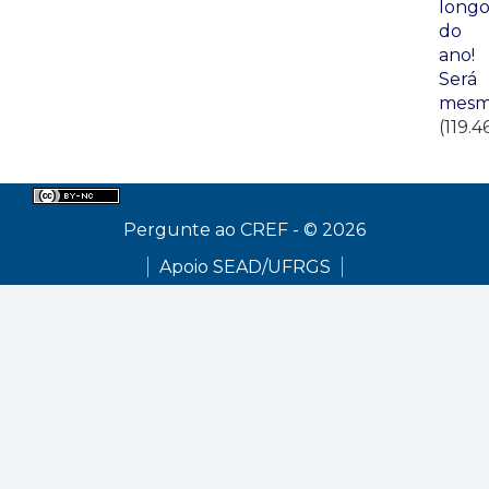
long
do
ano!
Será
mesm
(119.4
Pergunte ao CREF - © 2026
Apoio SEAD/UFRGS