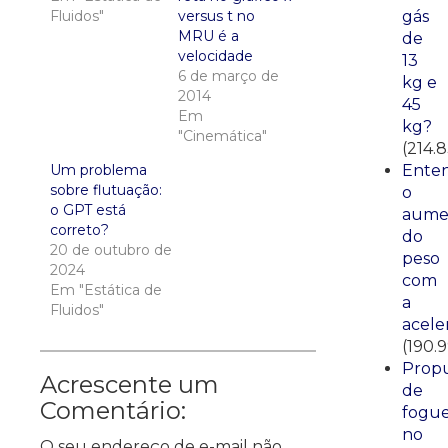
gás
Fluidos"
versus t no
MRU é a
de
velocidade
13
6 de março de
kg e
2014
45
Em
kg?
"Cinemática"
(214.
Ente
Um problema
sobre flutuação:
o
o GPT está
aume
correto?
do
20 de outubro de
peso
2024
com
Em "Estática de
a
Fluidos"
acele
(190.
Propu
Acrescente um
de
Comentário:
fogue
no
O seu endereço de e-mail não