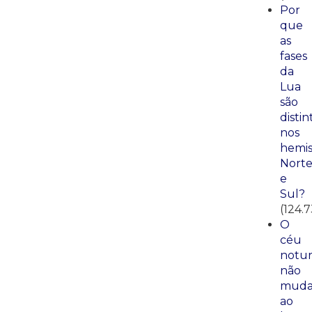
Por
que
as
fases
da
Lua
são
distin
nos
hemis
Nort
e
Sul?
(124.
O
céu
notu
não
mud
ao