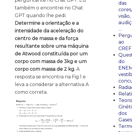
perguntante no Chat GPT. Eu
das
também o encontrei no Chat
cores,
GPT quando lhe pedi:
visão,
audiç
Determine a orientação e a
…
intensidade da aceleração do
Perg
centro de massa e da força
ao
resultante sobre uma máquina
CREF
de Atwood constituída por um
Ques
corpo com massa de 3kg e um
do
ENEM
corpo com massa de 2 kg.
A
vestib
resposta se encontra na Fig.1 e
concu
leva a considerar a alternativa A
Radia
como correta.
Relat
Teori
Cinét
dos
Gases
Termo